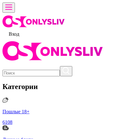
Вход
Категории
Пошлые 18+
6108