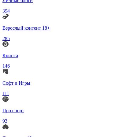
Личные блоги
394
Взрослый контент 18+
285
Крипта
146
Софт и Игры
111
Про спорт
93