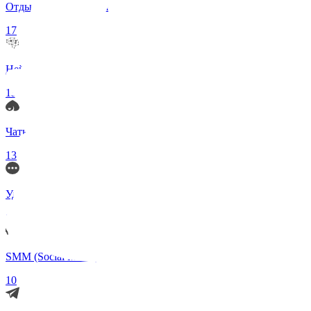
Отдых и Развлечения
17
Нейросети и ИИ
13
Чаты по интересам
13
Удаленка (Работа)
11
SMM (Social Media)
10