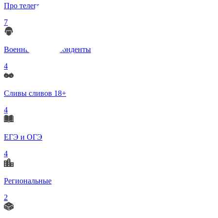
Про телеграмм
7
Военные корреспонденты
4
Сливы сливов 18+
4
ЕГЭ и ОГЭ
4
Региональные
2