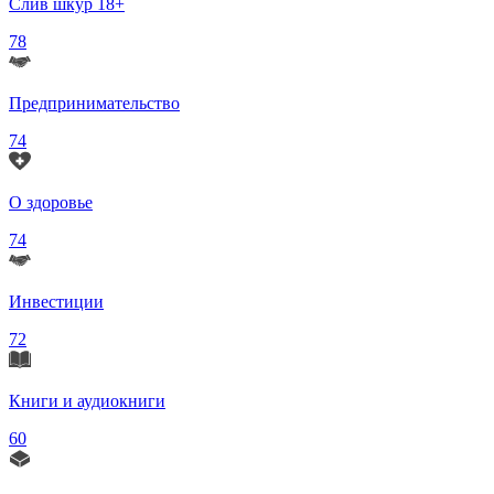
Слив шкур 18+
78
Предпринимательство
74
О здоровье
74
Инвестиции
72
Книги и аудиокниги
60