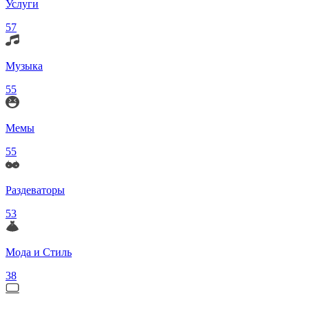
Услуги
57
Музыка
55
Мемы
55
Раздеваторы
53
Мода и Стиль
38