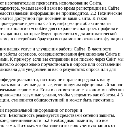
т неотлагательно прекратить использование Сайта.
арактера, указываемой вами во время регистрации на Сайте.
редоставляемой информации не производится. 2.2 Технические
овится доступной при посещении вами Сайта. К такой
 проведенное время на Сайте, информация об активности
ует технологию «cookie» для сохранения настроек профиля и
ы данных, которые будут применяться для автоматической
млемо, в настройках браузера всегда можно отключить функцию
я наших услуг и улучшения работы Сайта. В частности,
ки работы сервисов, совершенствования функционала Сайта и
ами. К примеру, если вы отправили нам письмо через Сайт, мы
вателю добровольно поучаствовать в опросе или составлении
зована для уведомления вас о результатах опроса или для
онфиденциальности, поэтому не вправе передавать вашу
скрыть ваши личные данные, если получим официальный запрос
яемыми сервисами. Если в соответствии с законом мы обязаны
приложены разумные усилия, чтобы уведомить вас об этом. 4.3
ации, становится общедоступной и может быть прочитана
.
ей персональной информации от потери и
и. Безопасность реализуется средствами сетевой защиты,
онфиденциальности. 5.2 Необходимо помнить, что все
о вами. Поэтому, чтобы защитить свою учетную запись от