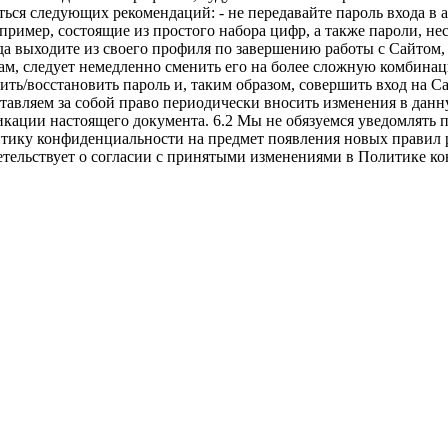
ся следующих рекомендаций: - не передавайте пароль входа в а
пример, состоящие из простого набора цифр, а также пароли, н
сегда выходите из своего профиля по завершению работы с Сайтом
цам, следует немедленно сменить его на более сложную комбинац
ть/восстановить пароль и, таким образом, совершить вход на Са
ставляем за собой право периодически вносить изменения в да
икации настоящего документа. 6.2 Мы не обязуемся уведомлять 
тику конфиденциальности на предмет появления новых правил 
етельствует о согласии с принятыми изменениями в Политике к