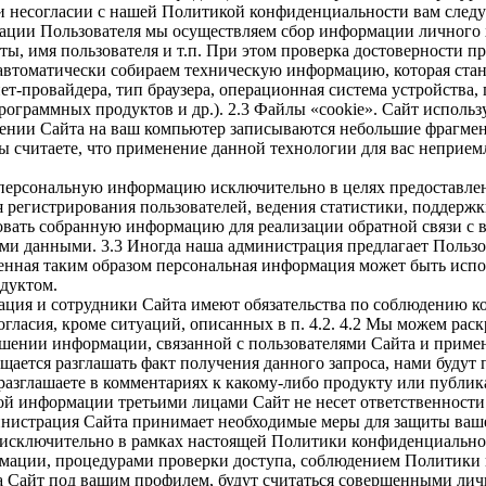
 несогласии с нашей Политикой конфиденциальности вам следуе
ации Пользователя мы осуществляем сбор информации личного х
ты, имя пользователя и т.п. При этом проверка достоверности п
автоматически собираем техническую информацию, которая стан
ет-провайдера, тип браузера, операционная система устройства,
ограммных продуктов и др.). 2.3 Файлы «cookie». Сайт использ
ении Сайта на ваш компьютер записываются небольшие фрагмент
вы считаете, что применение данной технологии для вас неприе
персональную информацию исключительно в целях предоставлени
 регистрирования пользователей, ведения статистики, поддерж
вать собранную информацию для реализации обратной связи с в
ми данными. 3.3 Иногда наша администрация предлагает Пользо
ная таким образом персональная информация может быть исполь
дуктом.
ация и сотрудники Сайта имеют обязательства по соблюдению к
гласия, кроме ситуаций, описанных в п. 4.2. 4.2 Мы можем ра
ошении информации, связанной с пользователями Сайта и примен
щается разглашать факт получения данного запроса, нами будут 
разглашаете в комментариях к какому-либо продукту или публик
ой информации третьими лицами Сайт не несет ответственности
министрация Сайта принимает необходимые меры для защиты ваш
 исключительно в рамках настоящей Политики конфиденциальност
ации, процедурами проверки доступа, соблюдением Политики к
а Сайт под вашим профилем, будут считаться совершенными личн