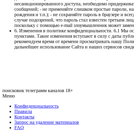
несанкционированного доступа, необходимо придерживать
сообщений; - не применяйте слишком простые пароли, на
рождения и т.п.); - не сохраняйте пароль в браузере и в
случае подозрений, что пароль стал известен третьим ли
поскольку с помощью e-mail злоумышленник может замени
6. Изменения в политике конфиденциальности. 6.1 Мы о
пунктами. Такие изменения вступают в силу с даты публ
рекомендуем время от времени просматривать нашу Поли
дальнейшее использование Сайта и наших сервисов свид
поисковик телеграмм каналов 18+
Меню
Конфиденциальность
Правила
Контакты
Запрос на удаление материалов
FAQ