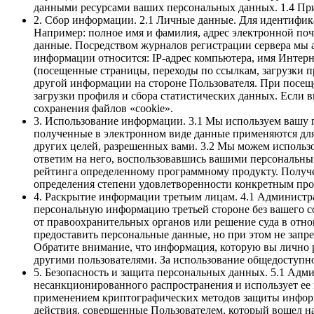
данными ресурсами ваших персональных данных. 1.4 При
2. Сбор информации. 2.1 Личные данные. Для идентифик
Например: полное имя и фамилия, адрес электронной поч
данные. Посредством журналов регистрации сервера мы 
информации относится: IP-адрес компьютера, имя Интерн
(посещенные страницы, переходы по ссылкам, загрузки пр
другой информации на стороне Пользователя. При посещ
загрузки профиля и сбора статистических данных. Если 
сохранения файлов «cookie».
3. Использование информации. 3.1 Мы используем вашу 
полученные в электронном виде данные применяются для
других целей, разрешенных вами. 3.2 Мы можем использо
ответим на него, воспользовавшись вашими персональны
рейтинга определенному программному продукту. Получен
определения степени удовлетворенности конкретным про
4. Раскрытие информации третьим лицам. 4.1 Администр
персональную информацию третьей стороне без вашего со
от правоохранительных органов или решение суда в отн
предоставить персональные данные, но при этом не запре
Обратите внимание, что информация, которую вы лично 
другими пользователями. За использование общедоступн
5. Безопасность и защита персональных данных. 5.1 Ад
несанкционированного распространения и использует ее
применением криптографических методов защиты информ
действия, совершенные Пользователем, который вошел н