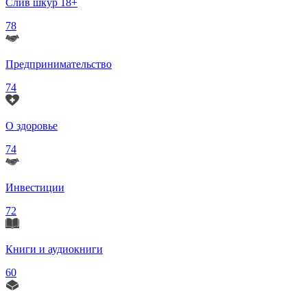
Слив шкур 18+
78
Предпринимательство
74
О здоровье
74
Инвестиции
72
Книги и аудиокниги
60