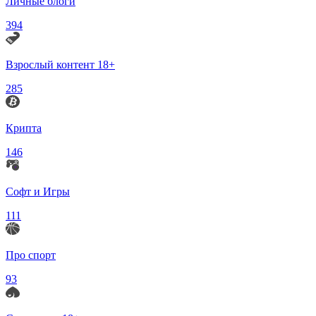
Личные блоги
394
Взрослый контент 18+
285
Крипта
146
Софт и Игры
111
Про спорт
93