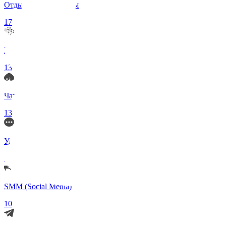
Отдых и Развлечения
17
Нейросети и ИИ
13
Чаты по интересам
13
Удаленка (Работа)
11
SMM (Social Media)
10