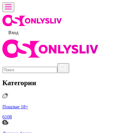
Вход
Категории
Пошлые 18+
6108