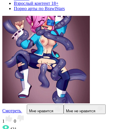
Взрослый контент 18+
Порно арты по BrawlStars
Смотреть
Мне нравится
Мне не нравится
1
0