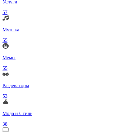
Услуги
57
Музыка
55
Мемы
55
Раздеваторы
53
Мода и Стиль
38