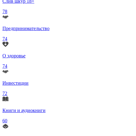
Слив шкур 18+
78
Предпринимательство
74
О здоровье
74
Инвестиции
72
Книги и аудиокниги
60