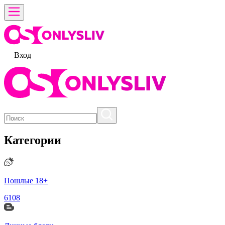
Вход
Категории
Пошлые 18+
6108