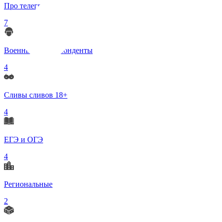
Про телеграмм
7
Военные корреспонденты
4
Сливы сливов 18+
4
ЕГЭ и ОГЭ
4
Региональные
2