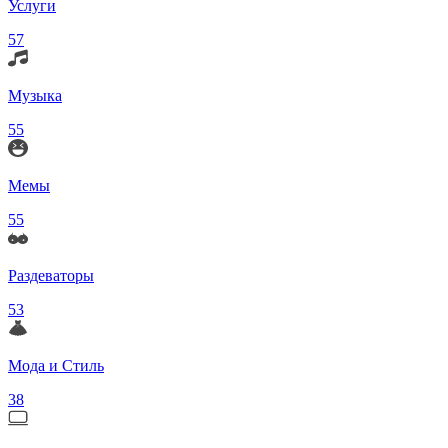
Услуги
57
Музыка
55
Мемы
55
Раздеваторы
53
Мода и Стиль
38