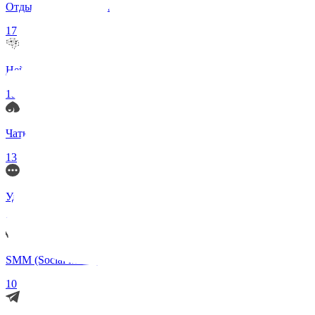
Отдых и Развлечения
17
Нейросети и ИИ
13
Чаты по интересам
13
Удаленка (Работа)
11
SMM (Social Media)
10