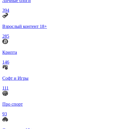
Личные блоги
394
Взрослый контент 18+
285
Крипта
146
Софт и Игры
111
Про спорт
93