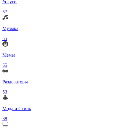
Услуги
57
Музыка
55
Мемы
55
Раздеваторы
53
Мода и Стиль
38