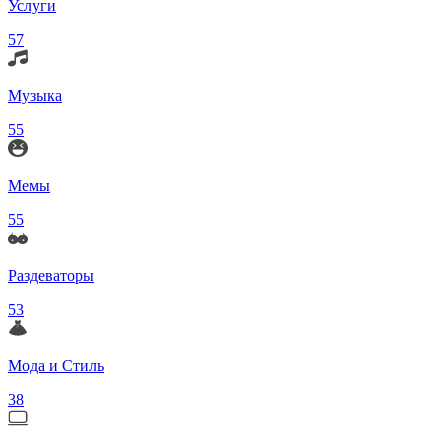
Услуги
57
Музыка
55
Мемы
55
Раздеваторы
53
Мода и Стиль
38