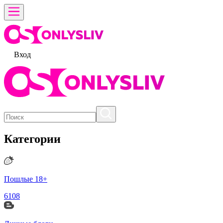
Вход
Категории
Пошлые 18+
6108