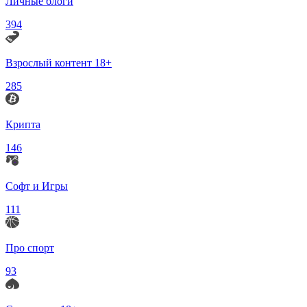
Личные блоги
394
Взрослый контент 18+
285
Крипта
146
Софт и Игры
111
Про спорт
93