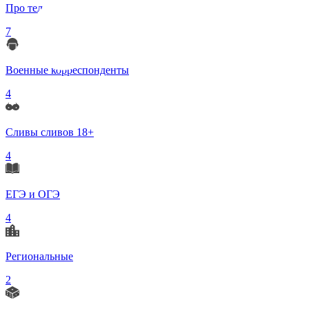
Про телеграмм
7
Военные корреспонденты
4
Сливы сливов 18+
4
ЕГЭ и ОГЭ
4
Региональные
2