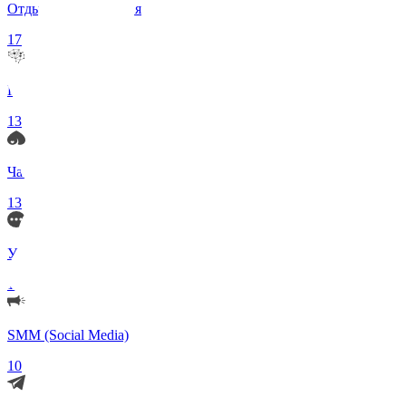
Отдых и Развлечения
17
Нейросети и ИИ
13
Чаты по интересам
13
Удаленка (Работа)
11
SMM (Social Media)
10