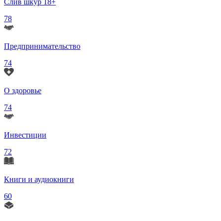
Слив шкур 18+
78
Предпринимательство
74
О здоровье
74
Инвестиции
72
Книги и аудиокниги
60