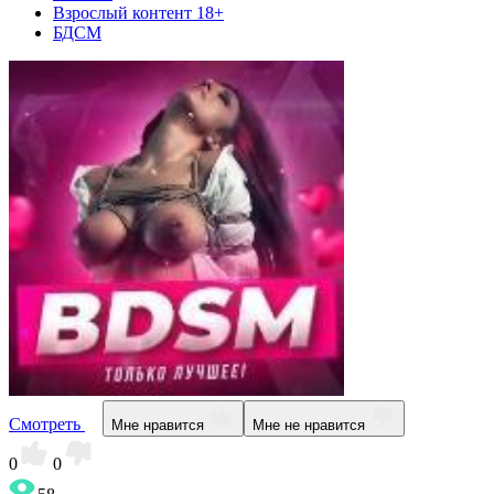
Взрослый контент 18+
БДСМ
Смотреть
Мне нравится
Мне не нравится
0
0