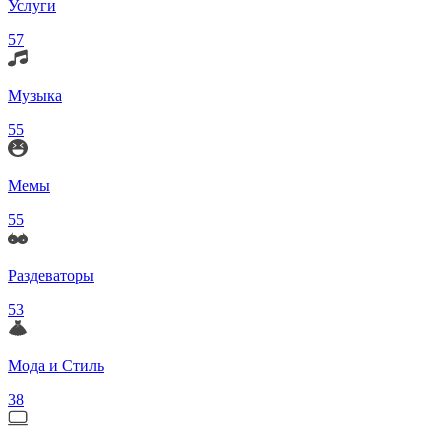
Услуги
57
Музыка
55
Мемы
55
Раздеваторы
53
Мода и Стиль
38