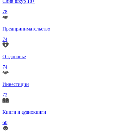
Слив шкур 18+
78
Предпринимательство
74
О здоровье
74
Инвестиции
72
Книги и аудиокниги
60