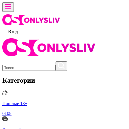
Вход
Категории
Пошлые 18+
6108