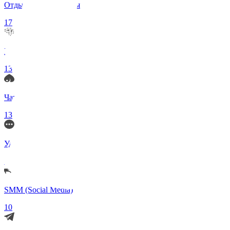
Отдых и Развлечения
17
Нейросети и ИИ
13
Чаты по интересам
13
Удаленка (Работа)
11
SMM (Social Media)
10