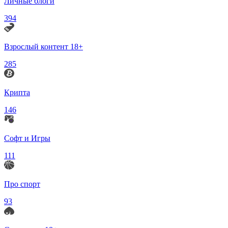
Личные блоги
394
Взрослый контент 18+
285
Крипта
146
Софт и Игры
111
Про спорт
93