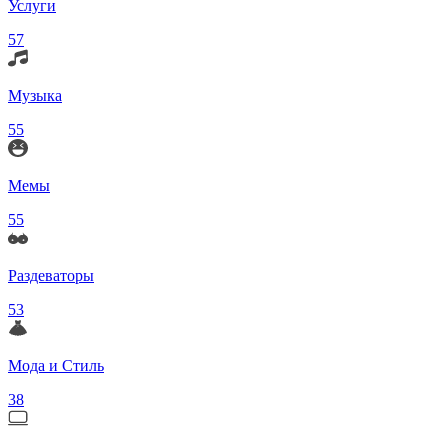
Услуги
57
Музыка
55
Мемы
55
Раздеваторы
53
Мода и Стиль
38