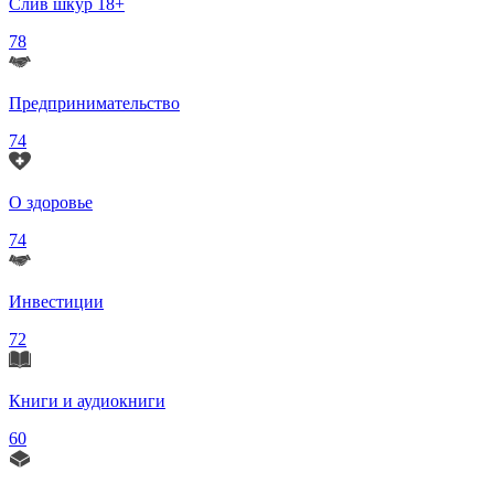
Слив шкур 18+
78
Предпринимательство
74
О здоровье
74
Инвестиции
72
Книги и аудиокниги
60