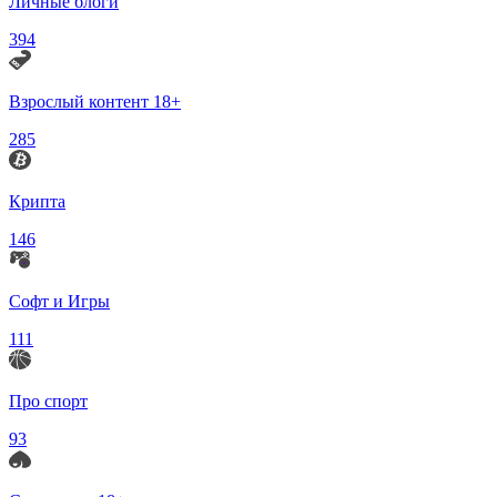
Личные блоги
394
Взрослый контент 18+
285
Крипта
146
Софт и Игры
111
Про спорт
93