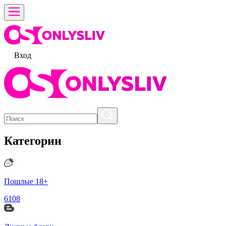
Вход
Категории
Пошлые 18+
6108