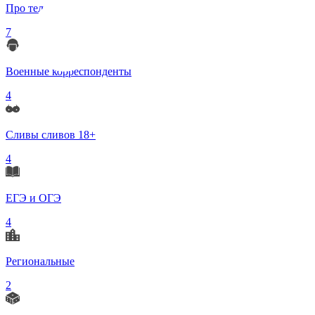
Про телеграмм
7
Военные корреспонденты
4
Сливы сливов 18+
4
ЕГЭ и ОГЭ
4
Региональные
2