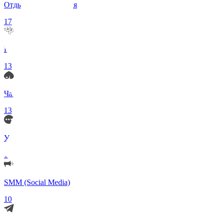
Отдых и Развлечения
17
Нейросети и ИИ
13
Чаты по интересам
13
Удаленка (Работа)
11
SMM (Social Media)
10