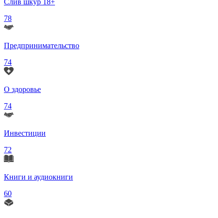
Слив шкур 18+
78
Предпринимательство
74
О здоровье
74
Инвестиции
72
Книги и аудиокниги
60