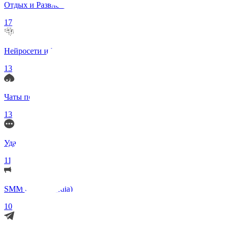
Отдых и Развлечения
17
Нейросети и ИИ
13
Чаты по интересам
13
Удаленка (Работа)
11
SMM (Social Media)
10