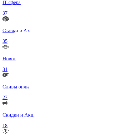
IT-сфера
37
Ставки и Азартные игры
35
Новости в мире
31
Сливы онлифанс моделей 18+
27
Скидки и Акции
18