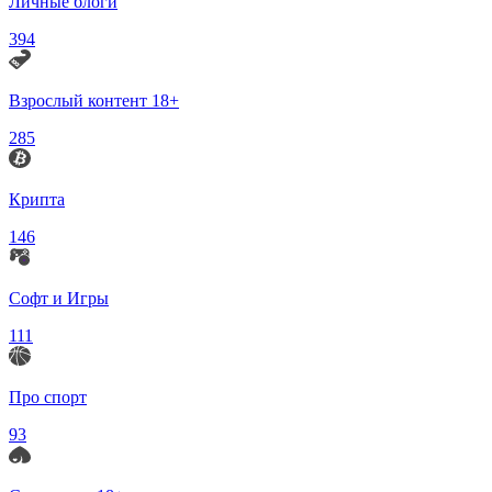
Личные блоги
394
Взрослый контент 18+
285
Крипта
146
Софт и Игры
111
Про спорт
93