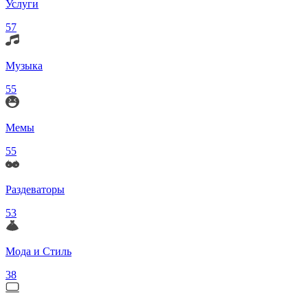
Услуги
57
Музыка
55
Мемы
55
Раздеваторы
53
Мода и Стиль
38