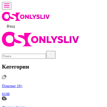
Вход
Категории
Пошлые 18+
6108