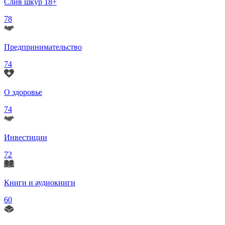
Слив шкур 18+
78
Предпринимательство
74
О здоровье
74
Инвестиции
72
Книги и аудиокниги
60