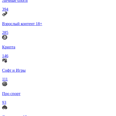
Личные блоги
394
Взрослый контент 18+
285
Крипта
146
Софт и Игры
111
Про спорт
93