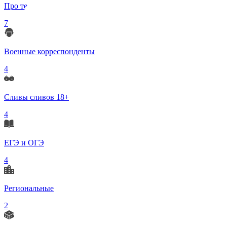
Про телеграмм
7
Военные корреспонденты
4
Сливы сливов 18+
4
ЕГЭ и ОГЭ
4
Региональные
2