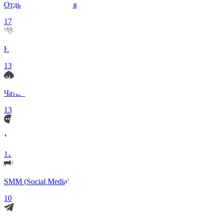
Отдых и Развлечения
17
Нейросети и ИИ
13
Чаты по интересам
13
Удаленка (Работа)
11
SMM (Social Media)
10