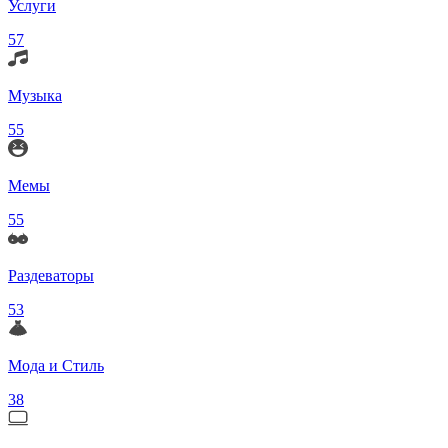
Услуги
57
Музыка
55
Мемы
55
Раздеваторы
53
Мода и Стиль
38