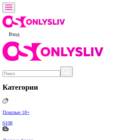
Вход
Категории
Пошлые 18+
6108