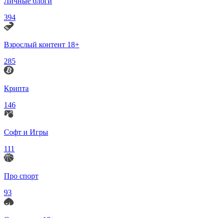
Личные блоги
394
Взрослый контент 18+
285
Крипта
146
Софт и Игры
111
Про спорт
93