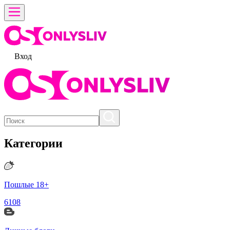
Вход
Категории
Пошлые 18+
6108