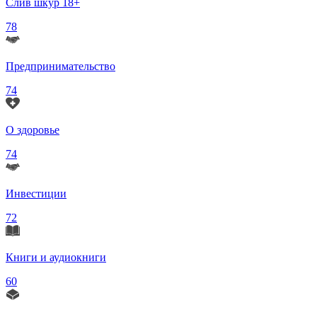
Слив шкур 18+
78
Предпринимательство
74
О здоровье
74
Инвестиции
72
Книги и аудиокниги
60