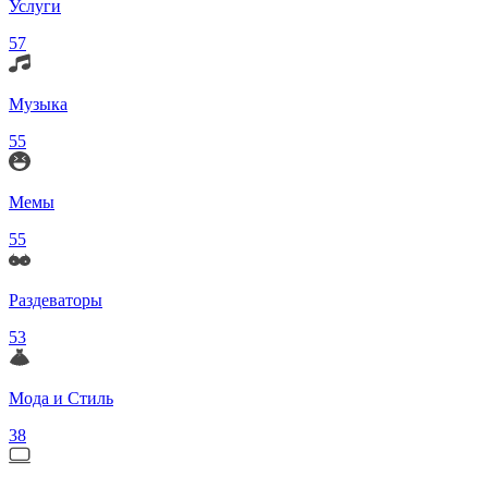
Услуги
57
Музыка
55
Мемы
55
Раздеваторы
53
Мода и Стиль
38