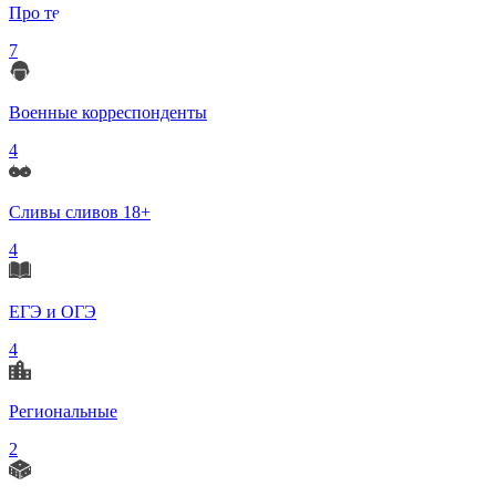
Про телеграмм
7
Военные корреспонденты
4
Сливы сливов 18+
4
ЕГЭ и ОГЭ
4
Региональные
2