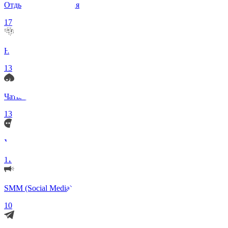
Отдых и Развлечения
17
Нейросети и ИИ
13
Чаты по интересам
13
Удаленка (Работа)
11
SMM (Social Media)
10