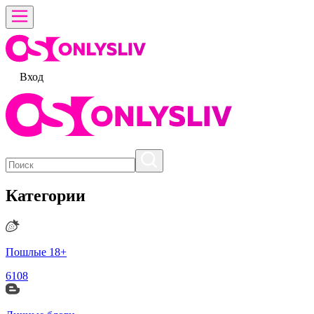
Вход
Категории
Пошлые 18+
6108