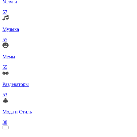
Услуги
57
Музыка
55
Мемы
55
Раздеваторы
53
Мода и Стиль
38