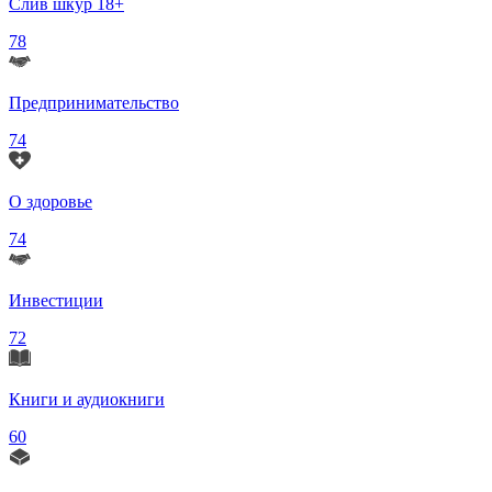
Слив шкур 18+
78
Предпринимательство
74
О здоровье
74
Инвестиции
72
Книги и аудиокниги
60