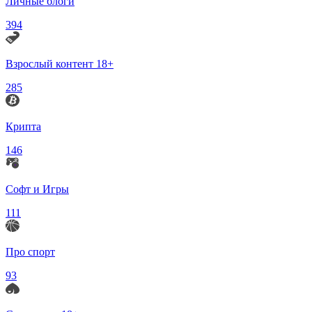
Личные блоги
394
Взрослый контент 18+
285
Крипта
146
Софт и Игры
111
Про спорт
93