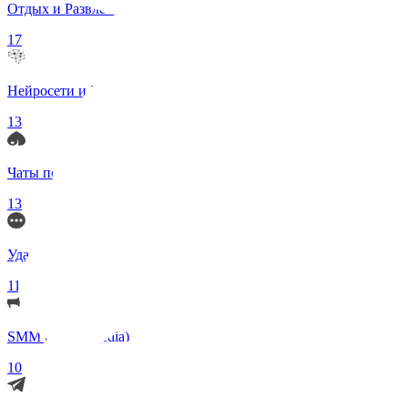
Отдых и Развлечения
17
Нейросети и ИИ
13
Чаты по интересам
13
Удаленка (Работа)
11
SMM (Social Media)
10