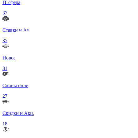
IT-сфера
37
Ставки и Азартные игры
35
Новости в мире
31
Сливы онлифанс моделей 18+
27
Скидки и Акции
18