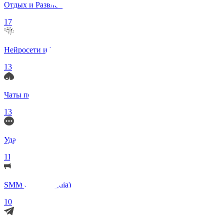
Отдых и Развлечения
17
Нейросети и ИИ
13
Чаты по интересам
13
Удаленка (Работа)
11
SMM (Social Media)
10