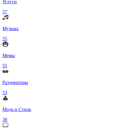
Услуги
57
Музыка
55
Мемы
55
Раздеваторы
53
Мода и Стиль
38