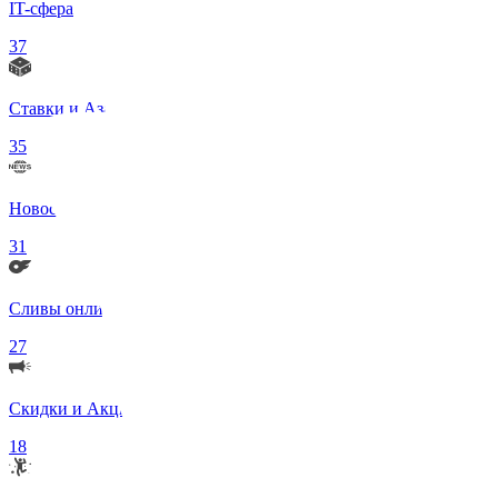
IT-сфера
37
Ставки и Азартные игры
35
Новости в мире
31
Сливы онлифанс моделей 18+
27
Скидки и Акции
18