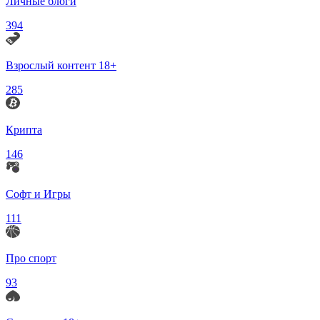
Личные блоги
394
Взрослый контент 18+
285
Крипта
146
Софт и Игры
111
Про спорт
93