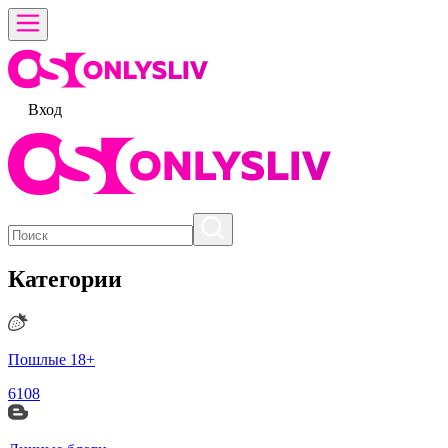
Вход
Категории
Пошлые 18+
6108