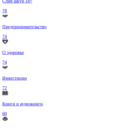
Слив шкур 18+
78
Предпринимательство
74
О здоровье
74
Инвестиции
72
Книги и аудиокниги
60