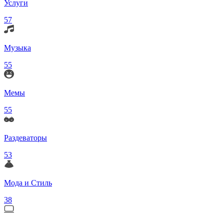
Услуги
57
Музыка
55
Мемы
55
Раздеваторы
53
Мода и Стиль
38