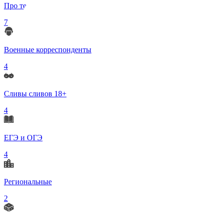
Про телеграмм
7
Военные корреспонденты
4
Сливы сливов 18+
4
ЕГЭ и ОГЭ
4
Региональные
2