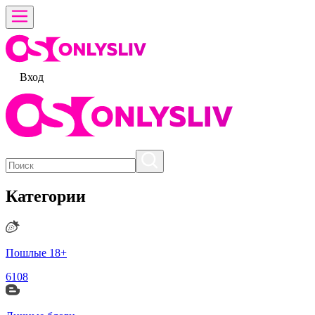
Вход
Категории
Пошлые 18+
6108