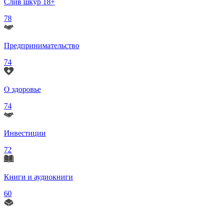
Слив шкур 18+
78
Предпринимательство
74
О здоровье
74
Инвестиции
72
Книги и аудиокниги
60