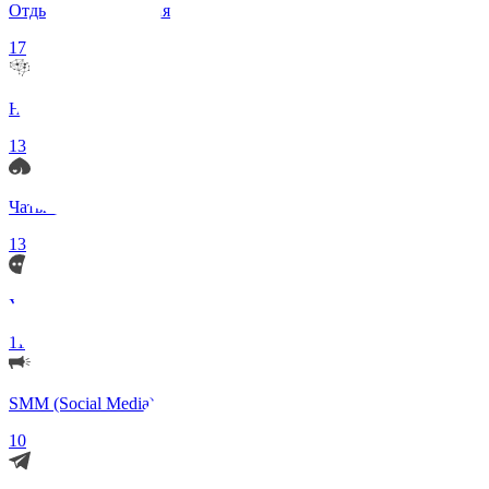
Отдых и Развлечения
17
Нейросети и ИИ
13
Чаты по интересам
13
Удаленка (Работа)
11
SMM (Social Media)
10