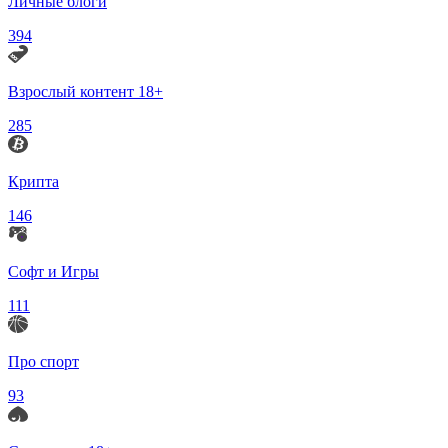
Личные блоги
394
Взрослый контент 18+
285
Крипта
146
Софт и Игры
111
Про спорт
93