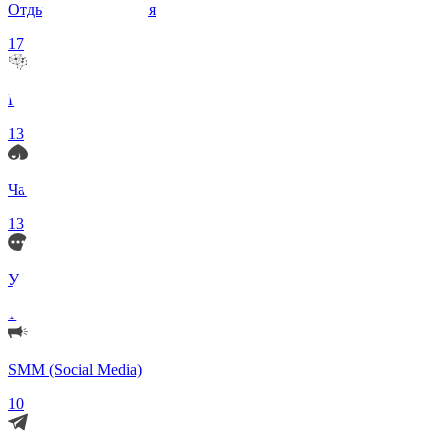
Отдых и Развлечения
17
Нейросети и ИИ
13
Чаты по интересам
13
Удаленка (Работа)
11
SMM (Social Media)
10