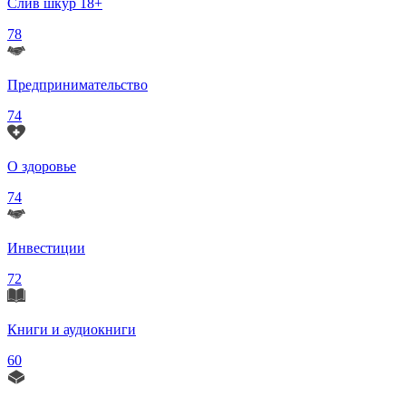
Слив шкур 18+
78
Предпринимательство
74
О здоровье
74
Инвестиции
72
Книги и аудиокниги
60