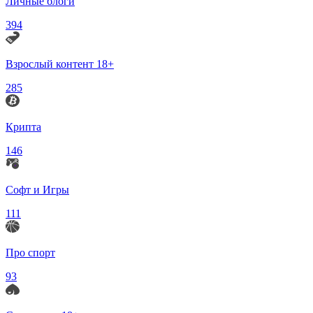
Личные блоги
394
Взрослый контент 18+
285
Крипта
146
Софт и Игры
111
Про спорт
93