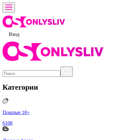
Вход
Категории
Пошлые 18+
6108