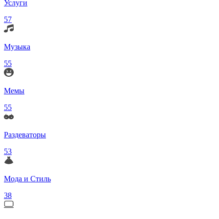
Услуги
57
Музыка
55
Мемы
55
Раздеваторы
53
Мода и Стиль
38