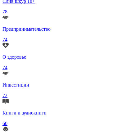
Слив шкур 18+
78
Предпринимательство
74
О здоровье
74
Инвестиции
72
Книги и аудиокниги
60