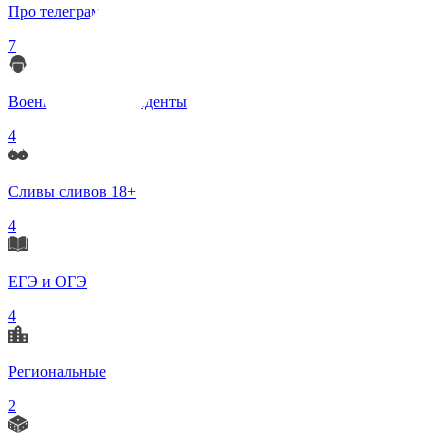
Про телеграмм
7
Военные корреспонденты
4
Сливы сливов 18+
4
ЕГЭ и ОГЭ
4
Региональные
2