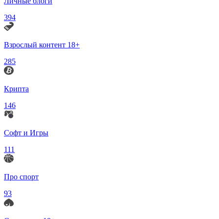
Личные блоги
394
Взрослый контент 18+
285
Крипта
146
Софт и Игры
111
Про спорт
93