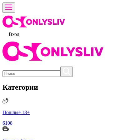
Вход
Категории
Пошлые 18+
6108