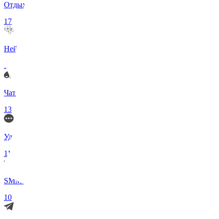
Отдых и Развлечения
17
Нейросети и ИИ
13
Чаты по интересам
13
Удаленка (Работа)
11
SMM (Social Media)
10