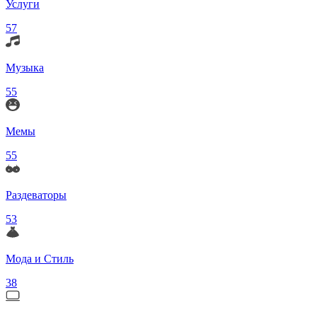
Услуги
57
Музыка
55
Мемы
55
Раздеваторы
53
Мода и Стиль
38