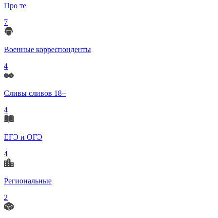
Про телеграмм
7
Военные корреспонденты
4
Сливы сливов 18+
4
ЕГЭ и ОГЭ
4
Региональные
2