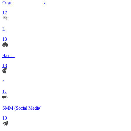
Отдых и Развлечения
17
Нейросети и ИИ
13
Чаты по интересам
13
Удаленка (Работа)
11
SMM (Social Media)
10