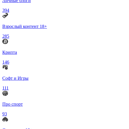
Личные блоги
394
Взрослый контент 18+
285
Крипта
146
Софт и Игры
111
Про спорт
93