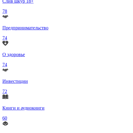
Слив шкур 18+
78
Предпринимательство
74
О здоровье
74
Инвестиции
72
Книги и аудиокниги
60