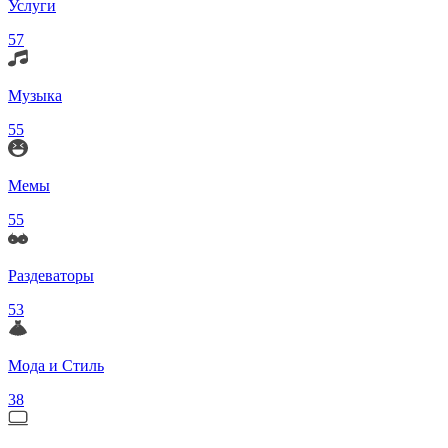
Услуги
57
Музыка
55
Мемы
55
Раздеваторы
53
Мода и Стиль
38