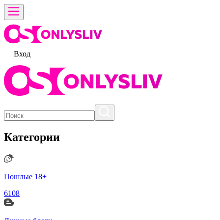
Вход
Категории
Пошлые 18+
6108