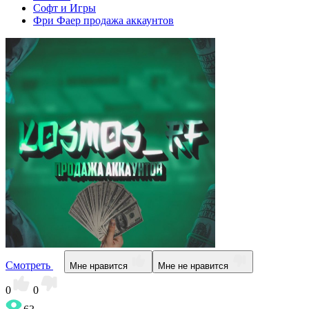
Софт и Игры
Фри Фаер продажа аккаунтов
Смотреть
Мне нравится
Мне не нравится
0
0