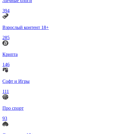
Личные блоги
394
Взрослый контент 18+
285
Крипта
146
Софт и Игры
111
Про спорт
93