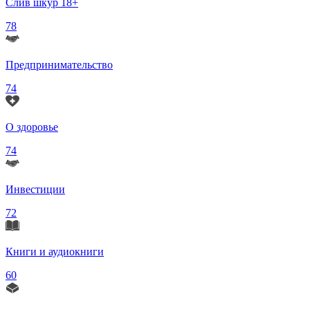
Слив шкур 18+
78
Предпринимательство
74
О здоровье
74
Инвестиции
72
Книги и аудиокниги
60