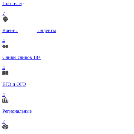
Про телеграмм
7
Военные корреспонденты
4
Сливы сливов 18+
4
ЕГЭ и ОГЭ
4
Региональные
2