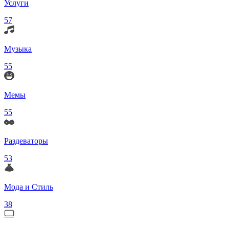
Услуги
57
Музыка
55
Мемы
55
Раздеваторы
53
Мода и Стиль
38