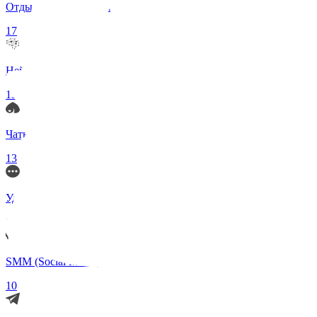
Отдых и Развлечения
17
Нейросети и ИИ
13
Чаты по интересам
13
Удаленка (Работа)
11
SMM (Social Media)
10