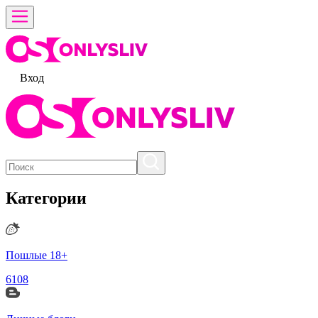
Вход
Категории
Пошлые 18+
6108