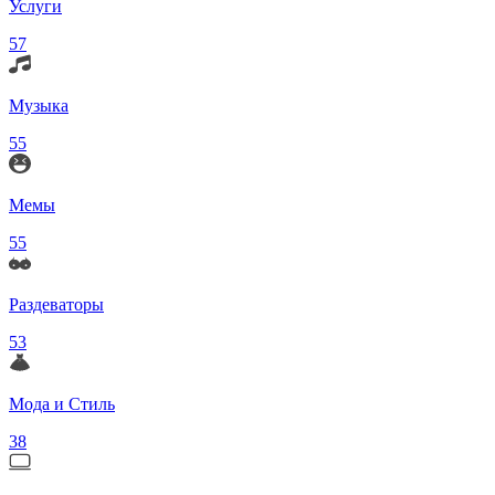
Услуги
57
Музыка
55
Мемы
55
Раздеваторы
53
Мода и Стиль
38