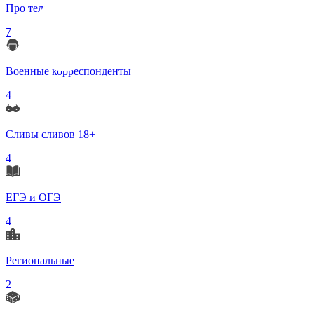
Про телеграмм
7
Военные корреспонденты
4
Сливы сливов 18+
4
ЕГЭ и ОГЭ
4
Региональные
2