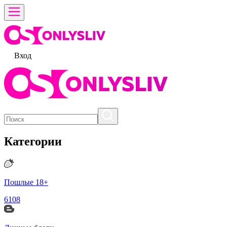
Вход
Категории
Пошлые 18+
6108