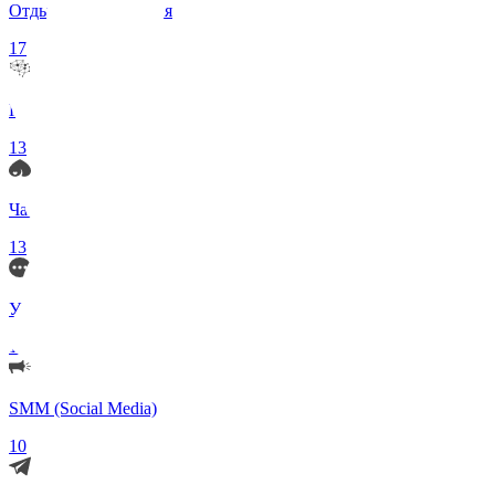
Отдых и Развлечения
17
Нейросети и ИИ
13
Чаты по интересам
13
Удаленка (Работа)
11
SMM (Social Media)
10