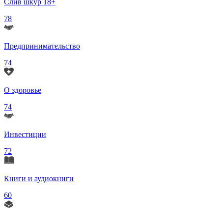
Слив шкур 18+
78
Предпринимательство
74
О здоровье
74
Инвестиции
72
Книги и аудиокниги
60