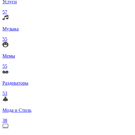
Услуги
57
Музыка
55
Мемы
55
Раздеваторы
53
Мода и Стиль
38