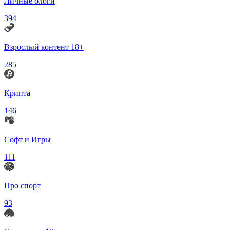
Личные блоги
394
Взрослый контент 18+
285
Крипта
146
Софт и Игры
111
Про спорт
93