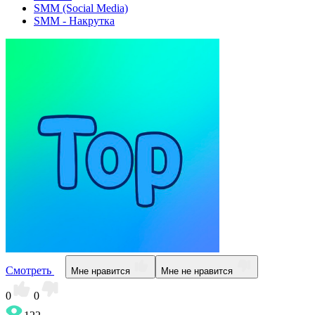
SMM (Social Media)
SMM - Накрутка
Смотреть
Мне нравится
Мне не нравится
0
0