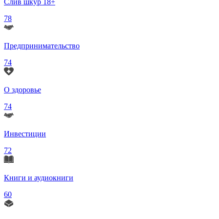
Слив шкур 18+
78
Предпринимательство
74
О здоровье
74
Инвестиции
72
Книги и аудиокниги
60