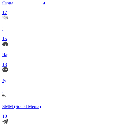
Отдых и Развлечения
17
Нейросети и ИИ
13
Чаты по интересам
13
Удаленка (Работа)
11
SMM (Social Media)
10