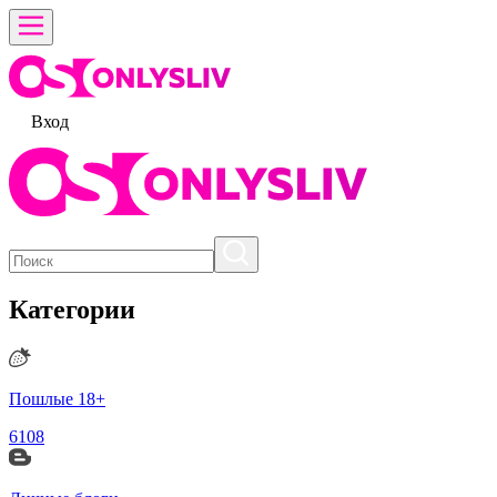
Вход
Категории
Пошлые 18+
6108