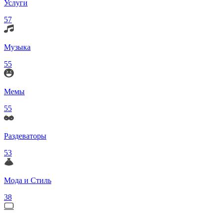
Услуги
57
Музыка
55
Мемы
55
Раздеваторы
53
Мода и Стиль
38