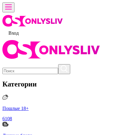
Вход
Категории
Пошлые 18+
6108