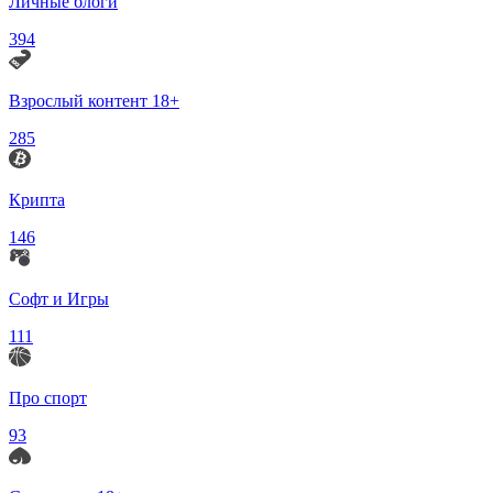
Личные блоги
394
Взрослый контент 18+
285
Крипта
146
Софт и Игры
111
Про спорт
93