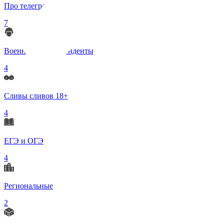
Про телеграмм
7
Военные корреспонденты
4
Сливы сливов 18+
4
ЕГЭ и ОГЭ
4
Региональные
2