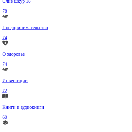
Слив шкур 18+
78
Предпринимательство
74
О здоровье
74
Инвестиции
72
Книги и аудиокниги
60