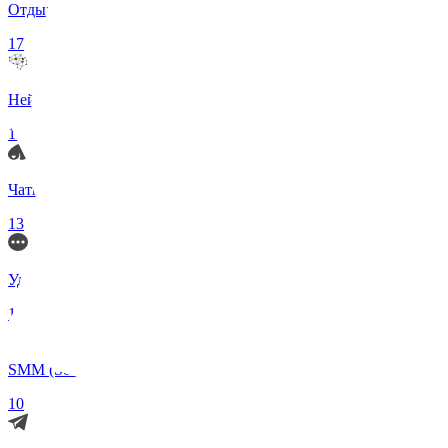
Отдых и Развлечения
17
Нейросети и ИИ
13
Чаты по интересам
13
Удаленка (Работа)
11
SMM (Social Media)
10