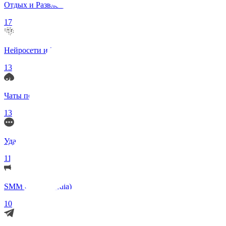
Отдых и Развлечения
17
Нейросети и ИИ
13
Чаты по интересам
13
Удаленка (Работа)
11
SMM (Social Media)
10