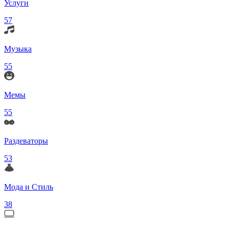
Услуги
57
Музыка
55
Мемы
55
Раздеваторы
53
Мода и Стиль
38