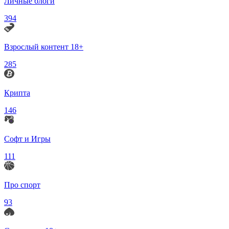
Личные блоги
394
Взрослый контент 18+
285
Крипта
146
Софт и Игры
111
Про спорт
93