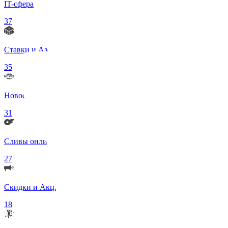
IT-сфера
37
Ставки и Азартные игры
35
Новости в мире
31
Сливы онлифанс моделей 18+
27
Скидки и Акции
18