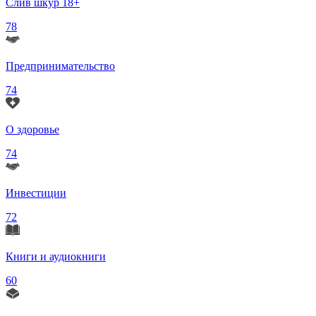
Слив шкур 18+
78
Предпринимательство
74
О здоровье
74
Инвестиции
72
Книги и аудиокниги
60