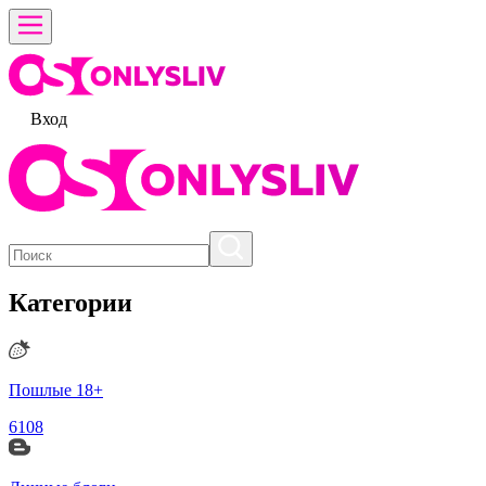
Вход
Категории
Пошлые 18+
6108