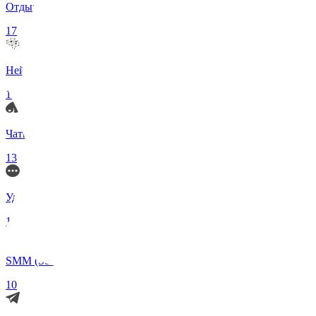
Отдых и Развлечения
17
Нейросети и ИИ
13
Чаты по интересам
13
Удаленка (Работа)
11
SMM (Social Media)
10