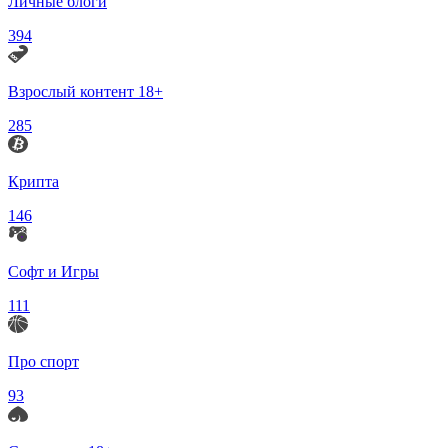
Личные блоги
394
Взрослый контент 18+
285
Крипта
146
Софт и Игры
111
Про спорт
93