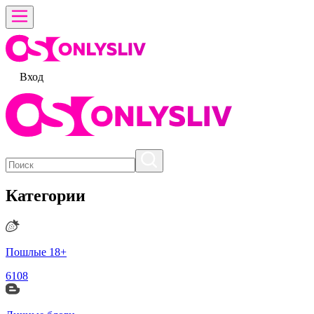
Вход
Категории
Пошлые 18+
6108