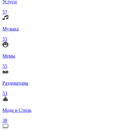
Услуги
57
Музыка
55
Мемы
55
Раздеваторы
53
Мода и Стиль
38