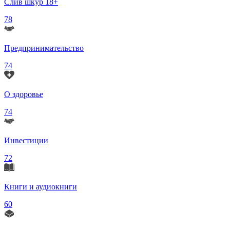
Слив шкур 18+
78
Предпринимательство
74
О здоровье
74
Инвестиции
72
Книги и аудиокниги
60