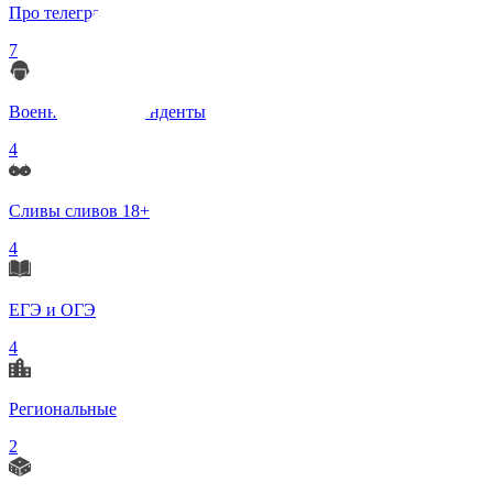
Про телеграмм
7
Военные корреспонденты
4
Сливы сливов 18+
4
ЕГЭ и ОГЭ
4
Региональные
2