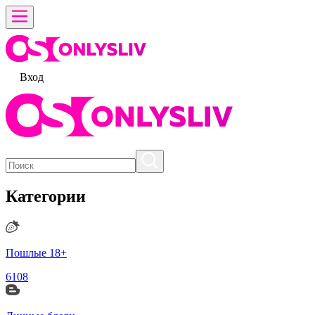
Вход
Категории
Пошлые 18+
6108