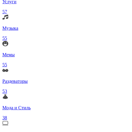
Услуги
57
Музыка
55
Мемы
55
Раздеваторы
53
Мода и Стиль
38