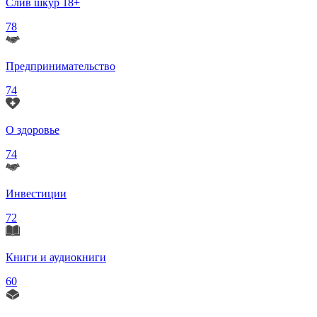
Слив шкур 18+
78
Предпринимательство
74
О здоровье
74
Инвестиции
72
Книги и аудиокниги
60