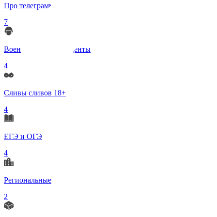
Про телеграмм
7
Военные корреспонденты
4
Сливы сливов 18+
4
ЕГЭ и ОГЭ
4
Региональные
2