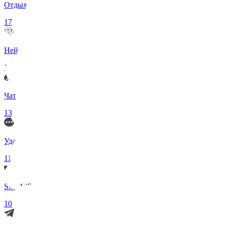
Отдых и Развлечения
17
Нейросети и ИИ
13
Чаты по интересам
13
Удаленка (Работа)
11
SMM (Social Media)
10