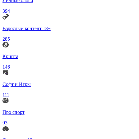
Личные блоги
394
Взрослый контент 18+
285
Крипта
146
Софт и Игры
111
Про спорт
93