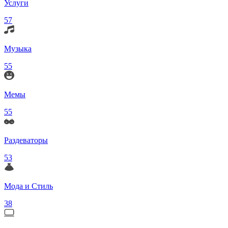
Услуги
57
Музыка
55
Мемы
55
Раздеваторы
53
Мода и Стиль
38