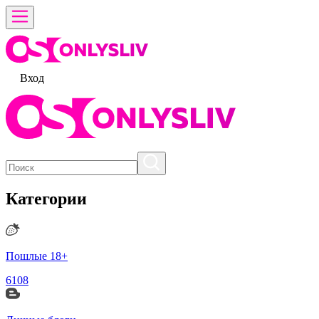
Вход
Категории
Пошлые 18+
6108