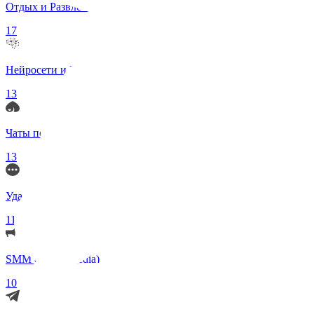
Отдых и Развлечения
17
Нейросети и ИИ
13
Чаты по интересам
13
Удаленка (Работа)
11
SMM (Social Media)
10