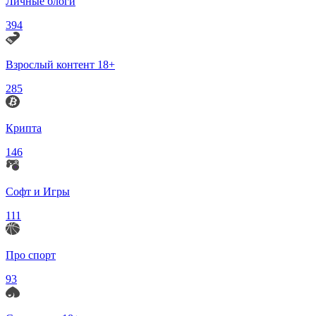
Личные блоги
394
Взрослый контент 18+
285
Крипта
146
Софт и Игры
111
Про спорт
93