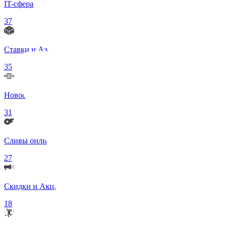
IT-сфера
37
Ставки и Азартные игры
35
Новости в мире
31
Сливы онлифанс моделей 18+
27
Скидки и Акции
18