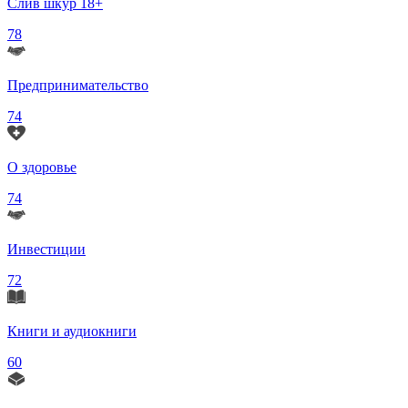
Слив шкур 18+
78
Предпринимательство
74
О здоровье
74
Инвестиции
72
Книги и аудиокниги
60