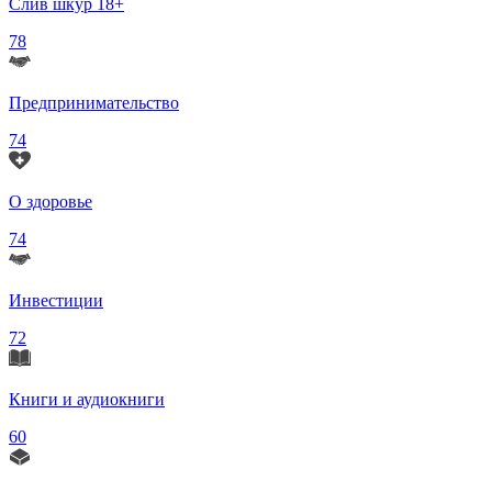
Слив шкур 18+
78
Предпринимательство
74
О здоровье
74
Инвестиции
72
Книги и аудиокниги
60