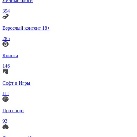
Личные блоги
394
Взрослый контент 18+
285
Крипта
146
Софт и Игры
111
Про спорт
93