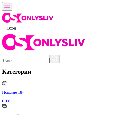
Вход
Категории
Пошлые 18+
6108