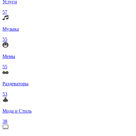
Услуги
57
Музыка
55
Мемы
55
Раздеваторы
53
Мода и Стиль
38