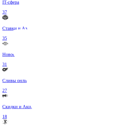
IT-сфера
37
Ставки и Азартные игры
35
Новости в мире
31
Сливы онлифанс моделей 18+
27
Скидки и Акции
18