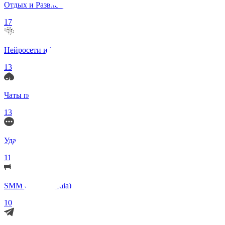
Отдых и Развлечения
17
Нейросети и ИИ
13
Чаты по интересам
13
Удаленка (Работа)
11
SMM (Social Media)
10