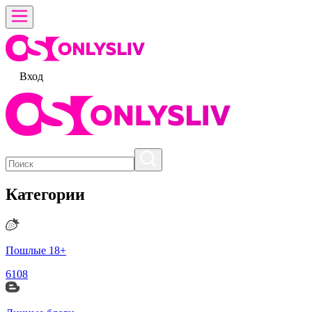
Вход
Категории
Пошлые 18+
6108