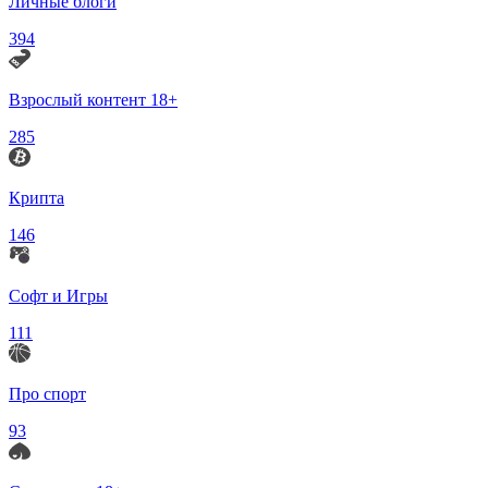
Личные блоги
394
Взрослый контент 18+
285
Крипта
146
Софт и Игры
111
Про спорт
93