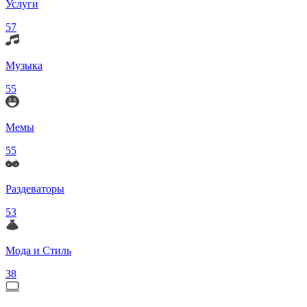
Услуги
57
Музыка
55
Мемы
55
Раздеваторы
53
Мода и Стиль
38