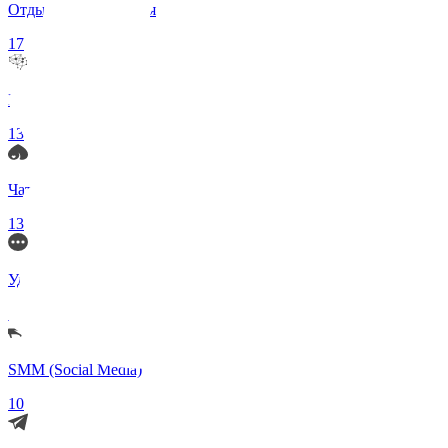
Отдых и Развлечения
17
Нейросети и ИИ
13
Чаты по интересам
13
Удаленка (Работа)
11
SMM (Social Media)
10