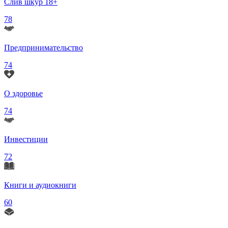
Слив шкур 18+
78
Предпринимательство
74
О здоровье
74
Инвестиции
72
Книги и аудиокниги
60