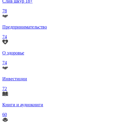
Слив шкур 18+
78
Предпринимательство
74
О здоровье
74
Инвестиции
72
Книги и аудиокниги
60