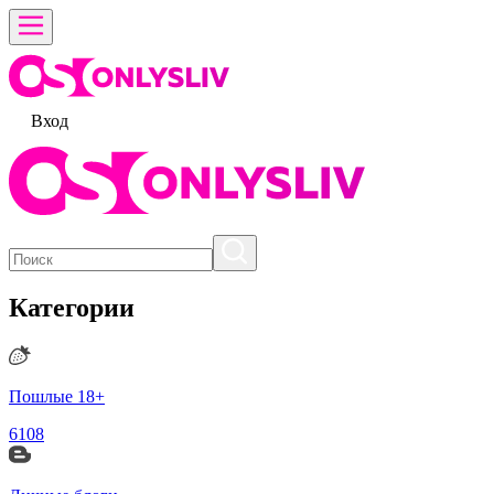
Вход
Категории
Пошлые 18+
6108