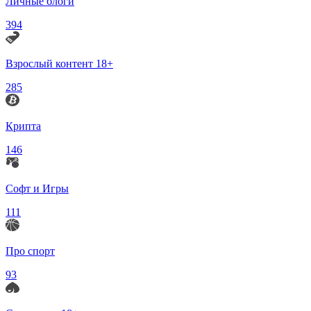
Личные блоги
394
Взрослый контент 18+
285
Крипта
146
Софт и Игры
111
Про спорт
93