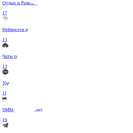
Отдых и Развлечения
17
Нейросети и ИИ
13
Чаты по интересам
13
Удаленка (Работа)
11
SMM (Social Media)
10