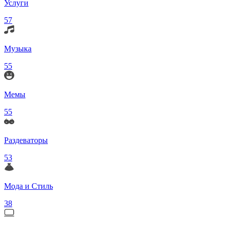
Услуги
57
Музыка
55
Мемы
55
Раздеваторы
53
Мода и Стиль
38