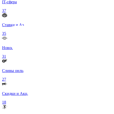
IT-сфера
37
Ставки и Азартные игры
35
Новости в мире
31
Сливы онлифанс моделей 18+
27
Скидки и Акции
18