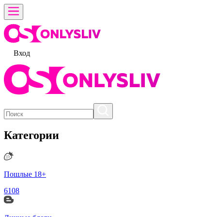
Вход
Категории
Пошлые 18+
6108