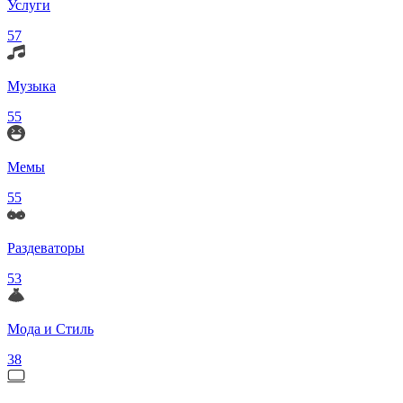
Услуги
57
Музыка
55
Мемы
55
Раздеваторы
53
Мода и Стиль
38