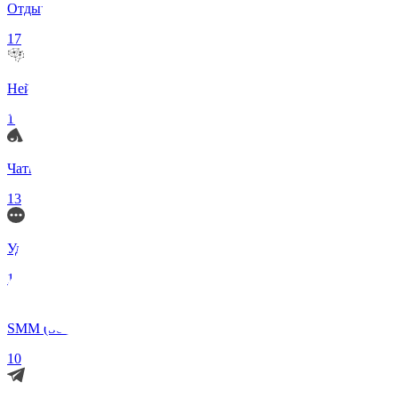
Отдых и Развлечения
17
Нейросети и ИИ
13
Чаты по интересам
13
Удаленка (Работа)
11
SMM (Social Media)
10