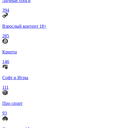
Личные блоги
394
Взрослый контент 18+
285
Крипта
146
Софт и Игры
111
Про спорт
93