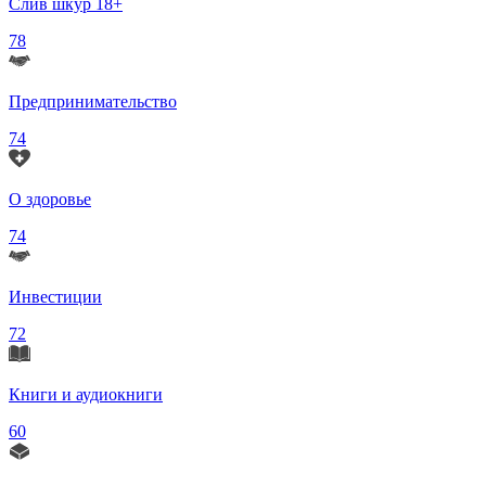
Слив шкур 18+
78
Предпринимательство
74
О здоровье
74
Инвестиции
72
Книги и аудиокниги
60