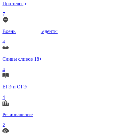
Про телеграмм
7
Военные корреспонденты
4
Сливы сливов 18+
4
ЕГЭ и ОГЭ
4
Региональные
2