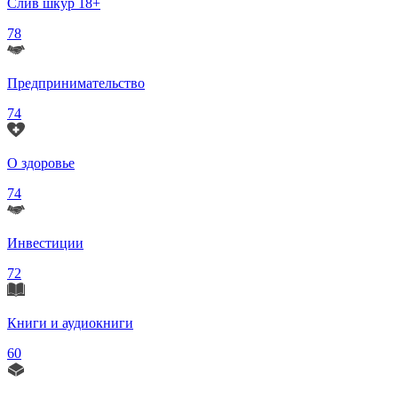
Слив шкур 18+
78
Предпринимательство
74
О здоровье
74
Инвестиции
72
Книги и аудиокниги
60