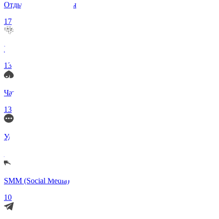
Отдых и Развлечения
17
Нейросети и ИИ
13
Чаты по интересам
13
Удаленка (Работа)
11
SMM (Social Media)
10