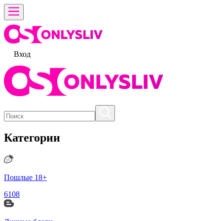
Вход
Категории
Пошлые 18+
6108