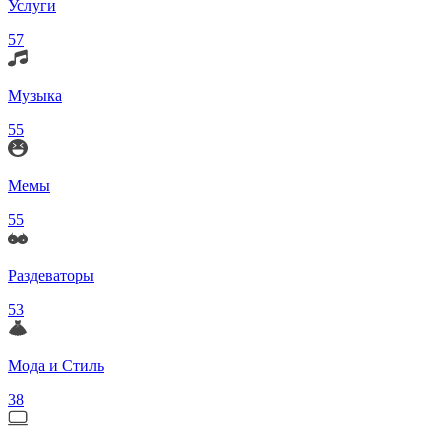
Услуги
57
Музыка
55
Мемы
55
Раздеваторы
53
Мода и Стиль
38