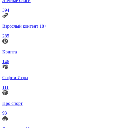
Личные блоги
394
Взрослый контент 18+
285
Крипта
146
Софт и Игры
111
Про спорт
93