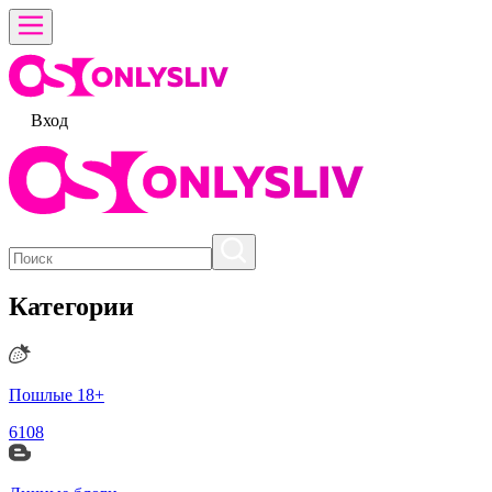
Вход
Категории
Пошлые 18+
6108