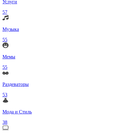
Услуги
57
Музыка
55
Мемы
55
Раздеваторы
53
Мода и Стиль
38