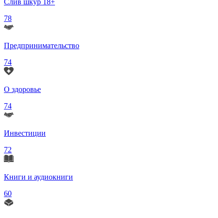
Слив шкур 18+
78
Предпринимательство
74
О здоровье
74
Инвестиции
72
Книги и аудиокниги
60