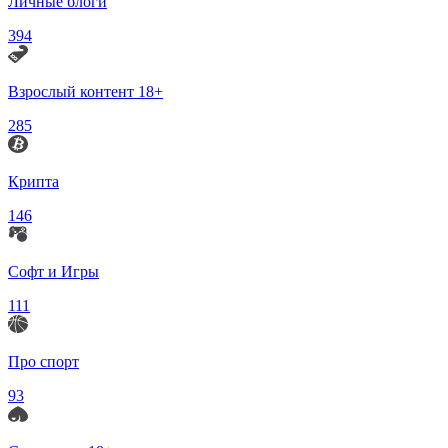
Личные блоги
394
Взрослый контент 18+
285
Крипта
146
Софт и Игры
111
Про спорт
93