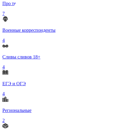
Про телеграмм
7
Военные корреспонденты
4
Сливы сливов 18+
4
ЕГЭ и ОГЭ
4
Региональные
2