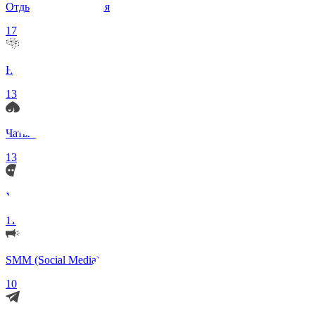
Отдых и Развлечения
17
Нейросети и ИИ
13
Чаты по интересам
13
Удаленка (Работа)
11
SMM (Social Media)
10