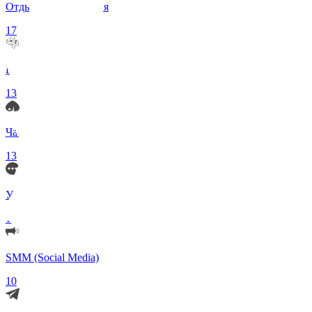
Отдых и Развлечения
17
Нейросети и ИИ
13
Чаты по интересам
13
Удаленка (Работа)
11
SMM (Social Media)
10