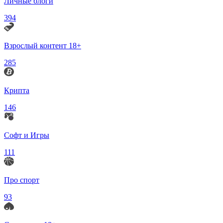
Личные блоги
394
Взрослый контент 18+
285
Крипта
146
Софт и Игры
111
Про спорт
93