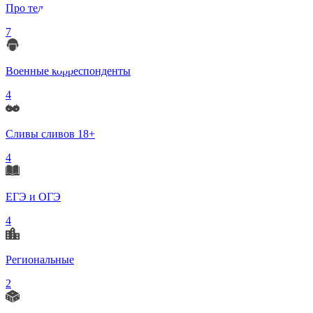
Про телеграмм
7
Военные корреспонденты
4
Сливы сливов 18+
4
ЕГЭ и ОГЭ
4
Региональные
2