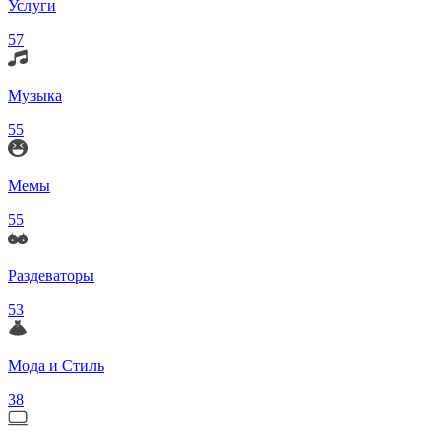
Услуги
57
Музыка
55
Мемы
55
Раздеваторы
53
Мода и Стиль
38