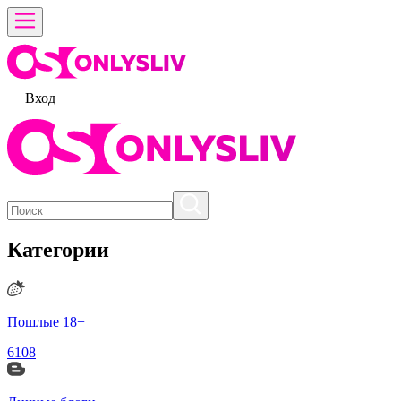
Вход
Категории
Пошлые 18+
6108