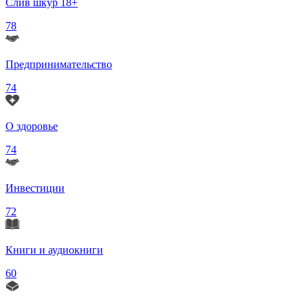
Слив шкур 18+
78
Предпринимательство
74
О здоровье
74
Инвестиции
72
Книги и аудиокниги
60