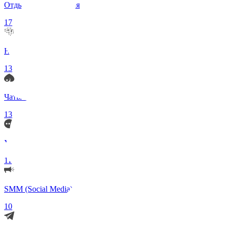
Отдых и Развлечения
17
Нейросети и ИИ
13
Чаты по интересам
13
Удаленка (Работа)
11
SMM (Social Media)
10