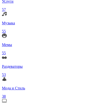
Услуги
57
Музыка
55
Мемы
55
Раздеваторы
53
Мода и Стиль
38