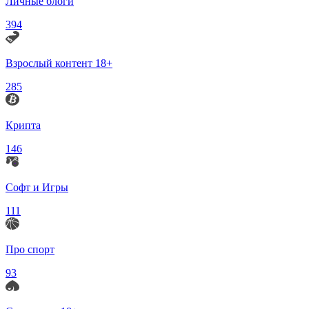
Личные блоги
394
Взрослый контент 18+
285
Крипта
146
Софт и Игры
111
Про спорт
93