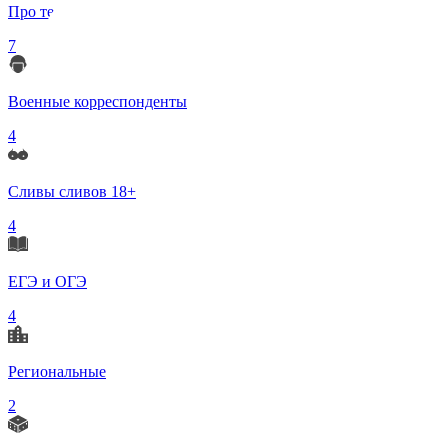
Про телеграмм
7
Военные корреспонденты
4
Сливы сливов 18+
4
ЕГЭ и ОГЭ
4
Региональные
2