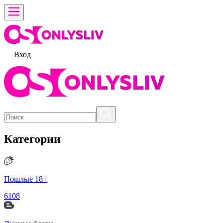
Вход
Категории
Пошлые 18+
6108