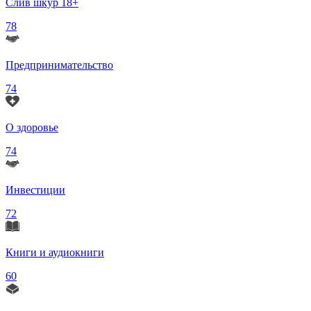
Слив шкур 18+
78
Предпринимательство
74
О здоровье
74
Инвестиции
72
Книги и аудиокниги
60