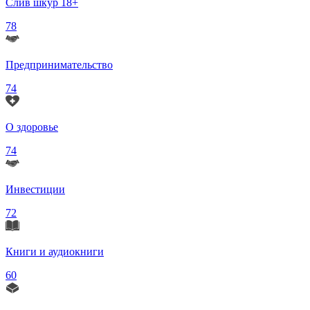
Слив шкур 18+
78
Предпринимательство
74
О здоровье
74
Инвестиции
72
Книги и аудиокниги
60