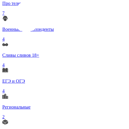
Про телеграмм
7
Военные корреспонденты
4
Сливы сливов 18+
4
ЕГЭ и ОГЭ
4
Региональные
2