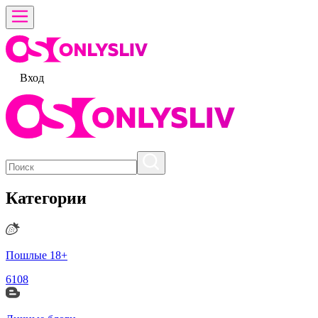
Вход
Категории
Пошлые 18+
6108