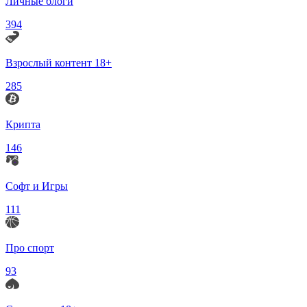
Личные блоги
394
Взрослый контент 18+
285
Крипта
146
Софт и Игры
111
Про спорт
93