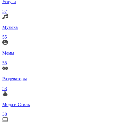
Услуги
57
Музыка
55
Мемы
55
Раздеваторы
53
Мода и Стиль
38