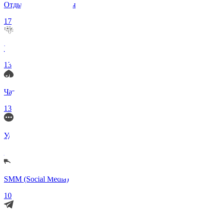
Отдых и Развлечения
17
Нейросети и ИИ
13
Чаты по интересам
13
Удаленка (Работа)
11
SMM (Social Media)
10