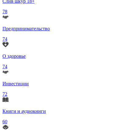
Слив шкур 18+
78
Предпринимательство
74
О здоровье
74
Инвестиции
72
Книги и аудиокниги
60