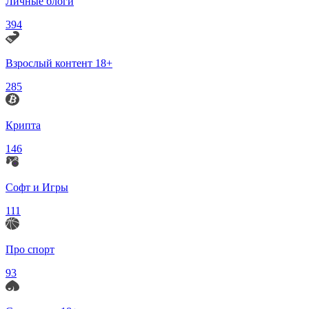
Личные блоги
394
Взрослый контент 18+
285
Крипта
146
Софт и Игры
111
Про спорт
93