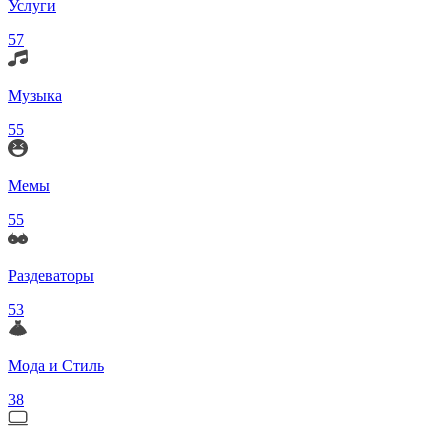
Услуги
57
Музыка
55
Мемы
55
Раздеваторы
53
Мода и Стиль
38