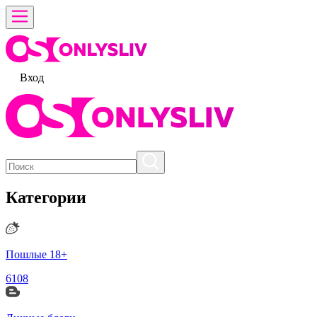
Вход
Категории
Пошлые 18+
6108