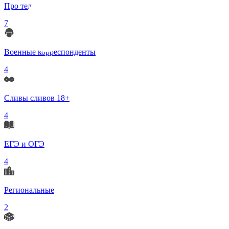
Про телеграмм
7
Военные корреспонденты
4
Сливы сливов 18+
4
ЕГЭ и ОГЭ
4
Региональные
2