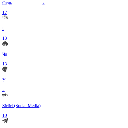
Отдых и Развлечения
17
Нейросети и ИИ
13
Чаты по интересам
13
Удаленка (Работа)
11
SMM (Social Media)
10