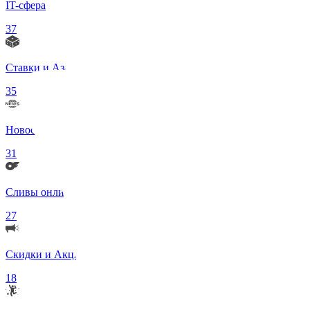
IT-сфера
37
Ставки и Азартные игры
35
Новости в мире
31
Сливы онлифанс моделей 18+
27
Скидки и Акции
18