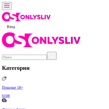
Вход
Категории
Пошлые 18+
6108