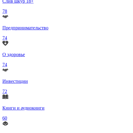
Слив шкур 18+
78
Предпринимательство
74
О здоровье
74
Инвестиции
72
Книги и аудиокниги
60