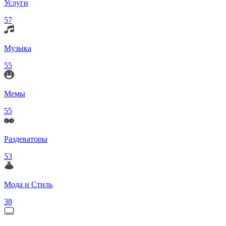
Услуги
57
Музыка
55
Мемы
55
Раздеваторы
53
Мода и Стиль
38