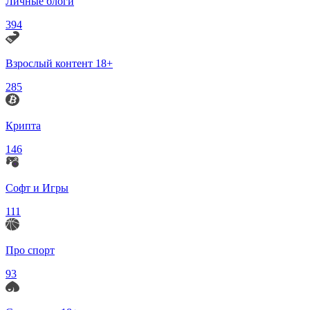
Личные блоги
394
Взрослый контент 18+
285
Крипта
146
Софт и Игры
111
Про спорт
93