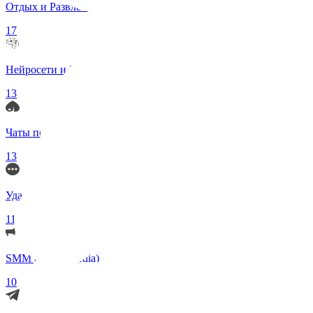
Отдых и Развлечения
17
Нейросети и ИИ
13
Чаты по интересам
13
Удаленка (Работа)
11
SMM (Social Media)
10