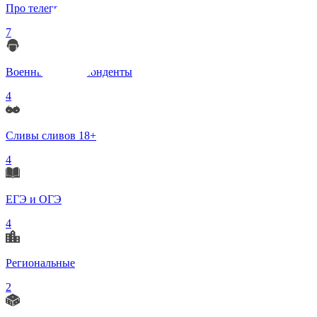
Про телеграмм
7
Военные корреспонденты
4
Сливы сливов 18+
4
ЕГЭ и ОГЭ
4
Региональные
2