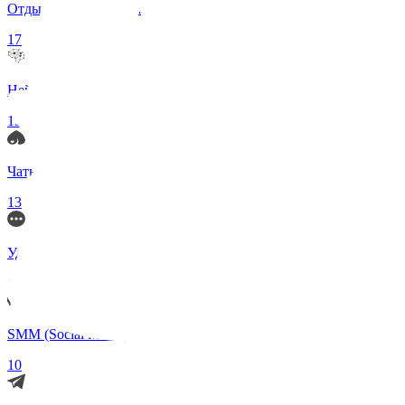
Отдых и Развлечения
17
Нейросети и ИИ
13
Чаты по интересам
13
Удаленка (Работа)
11
SMM (Social Media)
10