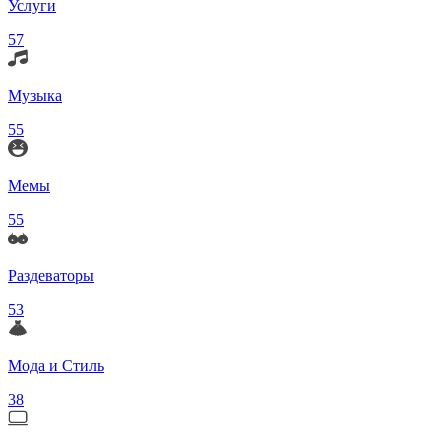
Услуги
57
Музыка
55
Мемы
55
Раздеваторы
53
Мода и Стиль
38