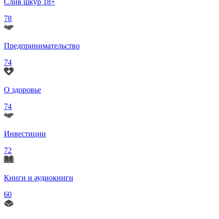
Слив шкур 18+
78
Предпринимательство
74
О здоровье
74
Инвестиции
72
Книги и аудиокниги
60