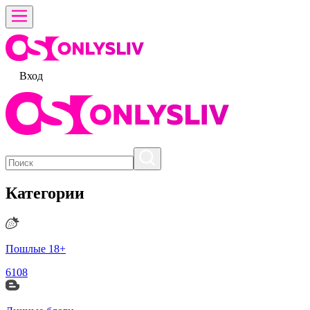
Вход
Категории
Пошлые 18+
6108