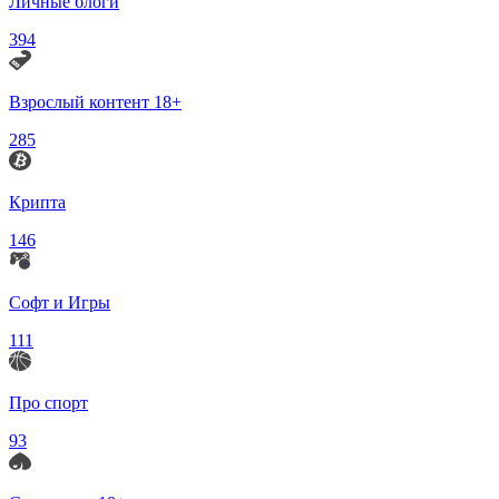
Личные блоги
394
Взрослый контент 18+
285
Крипта
146
Софт и Игры
111
Про спорт
93