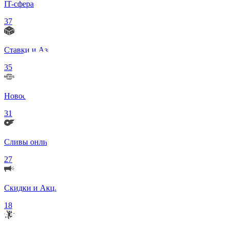
IT-сфера
37
Ставки и Азартные игры
35
Новости в мире
31
Сливы онлифанс моделей 18+
27
Скидки и Акции
18