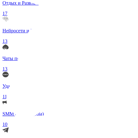
Отдых и Развлечения
17
Нейросети и ИИ
13
Чаты по интересам
13
Удаленка (Работа)
11
SMM (Social Media)
10