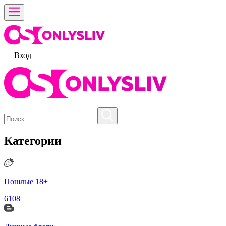
Вход
Категории
Пошлые 18+
6108