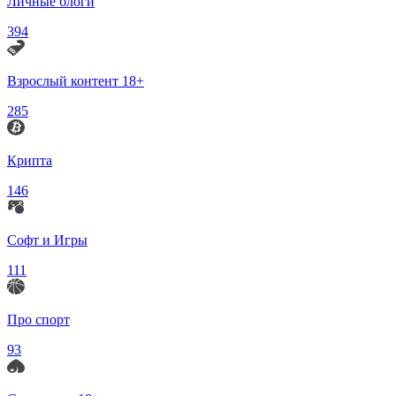
Личные блоги
394
Взрослый контент 18+
285
Крипта
146
Софт и Игры
111
Про спорт
93