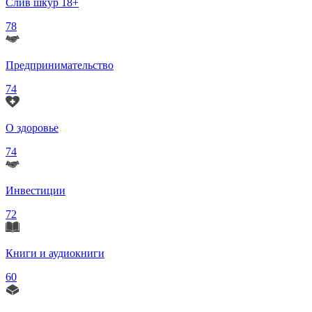
Слив шкур 18+
78
Предпринимательство
74
О здоровье
74
Инвестиции
72
Книги и аудиокниги
60