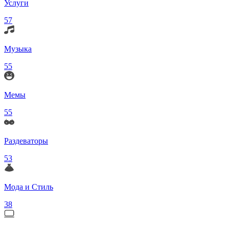
Услуги
57
Музыка
55
Мемы
55
Раздеваторы
53
Мода и Стиль
38