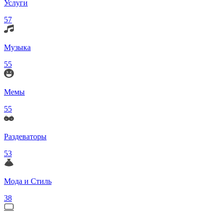
Услуги
57
Музыка
55
Мемы
55
Раздеваторы
53
Мода и Стиль
38