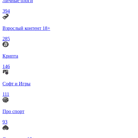
Личные блоги
394
Взрослый контент 18+
285
Крипта
146
Софт и Игры
111
Про спорт
93