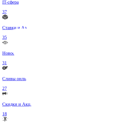
IT-сфера
37
Ставки и Азартные игры
35
Новости в мире
31
Сливы онлифанс моделей 18+
27
Скидки и Акции
18