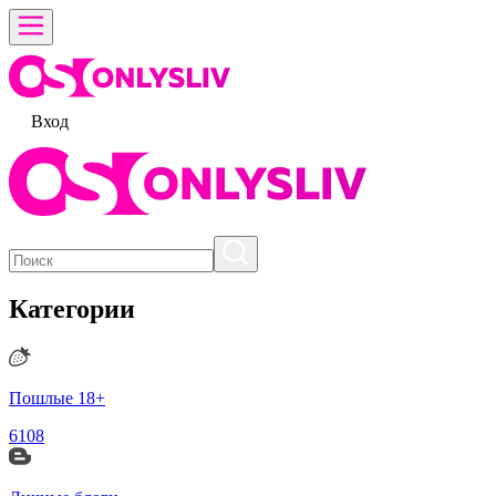
Вход
Категории
Пошлые 18+
6108