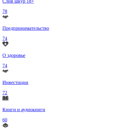
Слив шкур 18+
78
Предпринимательство
74
О здоровье
74
Инвестиции
72
Книги и аудиокниги
60