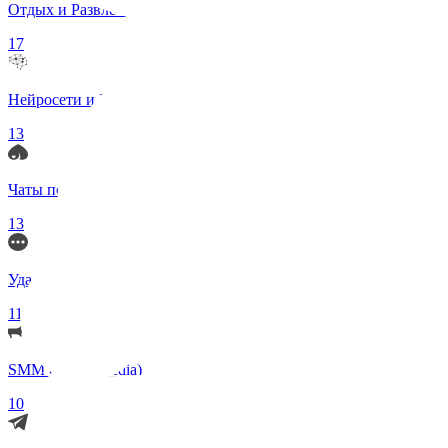
Отдых и Развлечения
17
Нейросети и ИИ
13
Чаты по интересам
13
Удаленка (Работа)
11
SMM (Social Media)
10