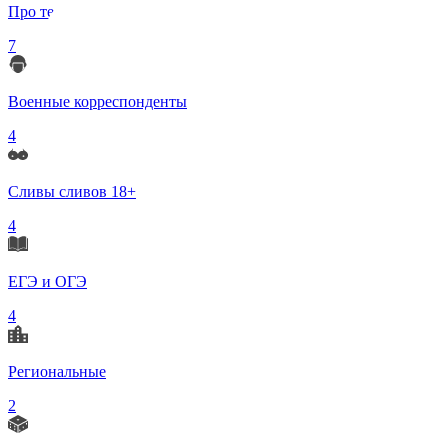
Про телеграмм
7
Военные корреспонденты
4
Сливы сливов 18+
4
ЕГЭ и ОГЭ
4
Региональные
2