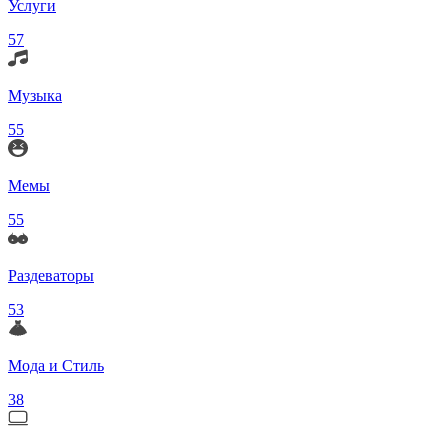
Услуги
57
Музыка
55
Мемы
55
Раздеваторы
53
Мода и Стиль
38