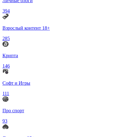
Личные блоги
394
Взрослый контент 18+
285
Крипта
146
Софт и Игры
111
Про спорт
93