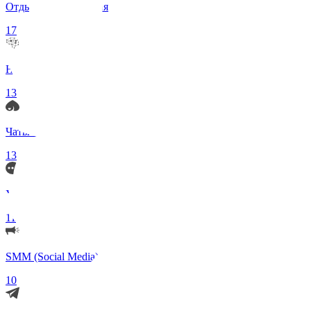
Отдых и Развлечения
17
Нейросети и ИИ
13
Чаты по интересам
13
Удаленка (Работа)
11
SMM (Social Media)
10