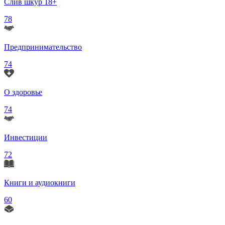
Слив шкур 18+
78
Предпринимательство
74
О здоровье
74
Инвестиции
72
Книги и аудиокниги
60