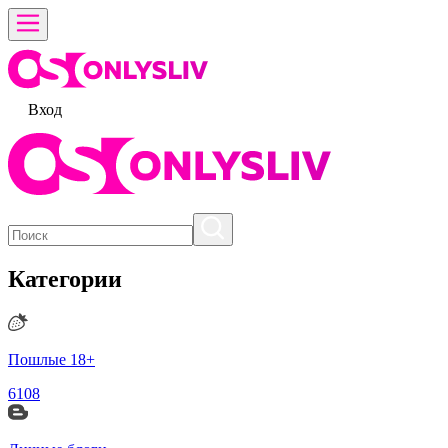
Вход
Категории
Пошлые 18+
6108