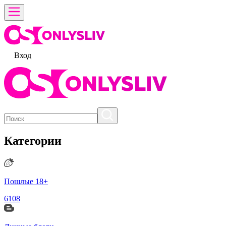
Вход
Категории
Пошлые 18+
6108