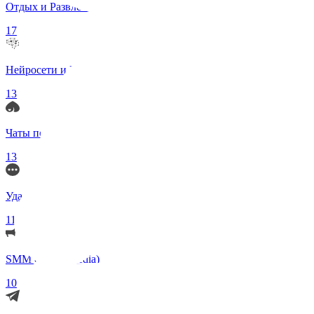
Отдых и Развлечения
17
Нейросети и ИИ
13
Чаты по интересам
13
Удаленка (Работа)
11
SMM (Social Media)
10