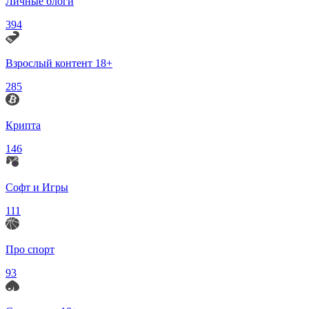
Личные блоги
394
Взрослый контент 18+
285
Крипта
146
Софт и Игры
111
Про спорт
93