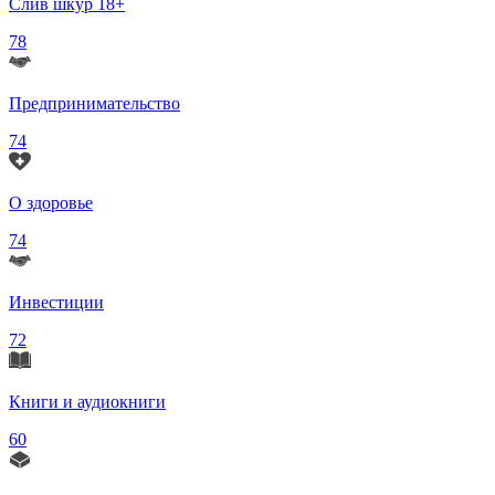
Слив шкур 18+
78
Предпринимательство
74
О здоровье
74
Инвестиции
72
Книги и аудиокниги
60