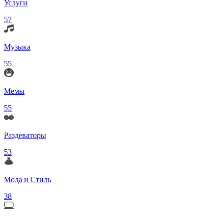
Услуги
57
Музыка
55
Мемы
55
Раздеваторы
53
Мода и Стиль
38