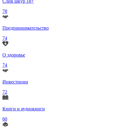
Слив шкур 18+
78
Предпринимательство
74
О здоровье
74
Инвестиции
72
Книги и аудиокниги
60