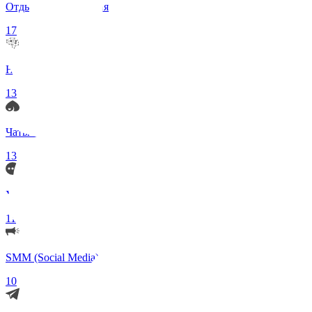
Отдых и Развлечения
17
Нейросети и ИИ
13
Чаты по интересам
13
Удаленка (Работа)
11
SMM (Social Media)
10