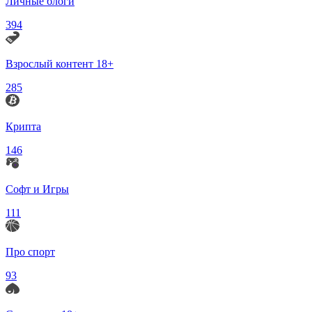
Личные блоги
394
Взрослый контент 18+
285
Крипта
146
Софт и Игры
111
Про спорт
93