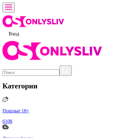
Вход
Категории
Пошлые 18+
6108