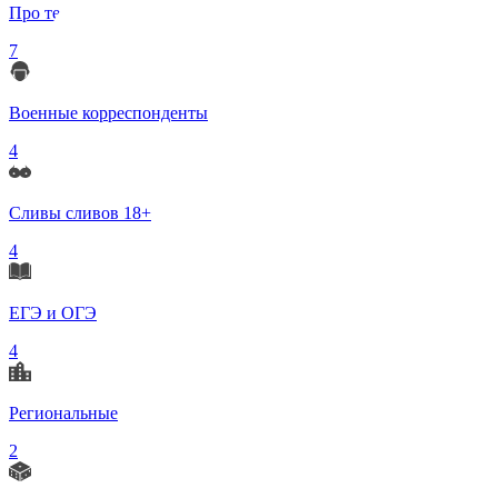
Про телеграмм
7
Военные корреспонденты
4
Сливы сливов 18+
4
ЕГЭ и ОГЭ
4
Региональные
2