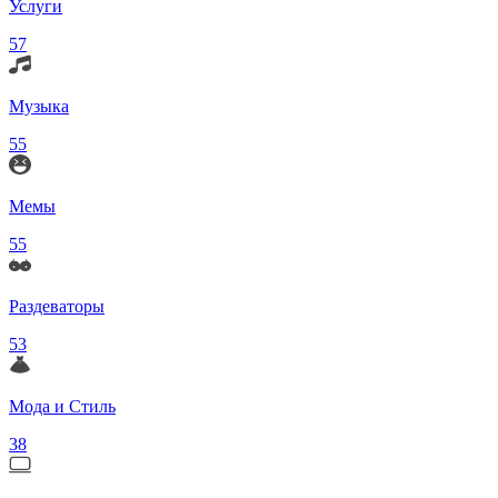
Услуги
57
Музыка
55
Мемы
55
Раздеваторы
53
Мода и Стиль
38