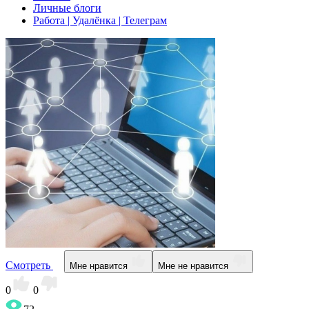
Личные блоги
Работа | Удалёнка | Телеграм
Смотреть
Мне нравится
Мне не нравится
0
0