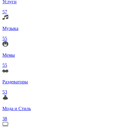
Услуги
57
Музыка
55
Мемы
55
Раздеваторы
53
Мода и Стиль
38