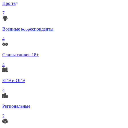
Про телеграмм
7
Военные корреспонденты
4
Сливы сливов 18+
4
ЕГЭ и ОГЭ
4
Региональные
2