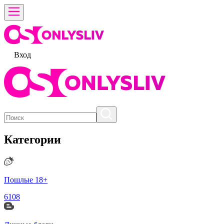
Вход
Категории
Пошлые 18+
6108