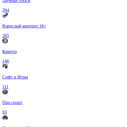
Личные блоги
394
Взрослый контент 18+
285
Крипта
146
Софт и Игры
111
Про спорт
93