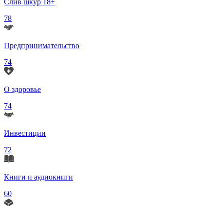
Слив шкур 18+
78
Предпринимательство
74
О здоровье
74
Инвестиции
72
Книги и аудиокниги
60