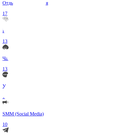
Отдых и Развлечения
17
Нейросети и ИИ
13
Чаты по интересам
13
Удаленка (Работа)
11
SMM (Social Media)
10