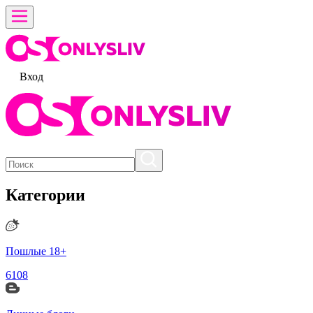
Вход
Категории
Пошлые 18+
6108