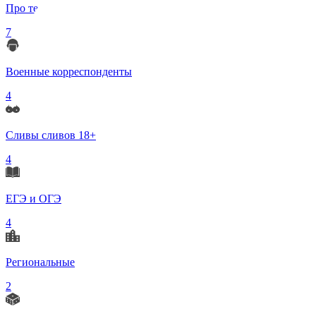
Про телеграмм
7
Военные корреспонденты
4
Сливы сливов 18+
4
ЕГЭ и ОГЭ
4
Региональные
2