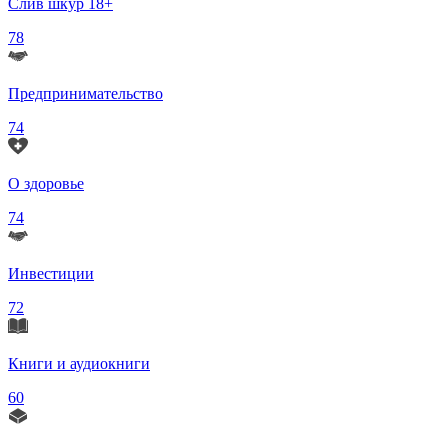
Слив шкур 18+
78
Предпринимательство
74
О здоровье
74
Инвестиции
72
Книги и аудиокниги
60