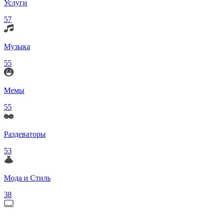
Услуги
57
Музыка
55
Мемы
55
Раздеваторы
53
Мода и Стиль
38