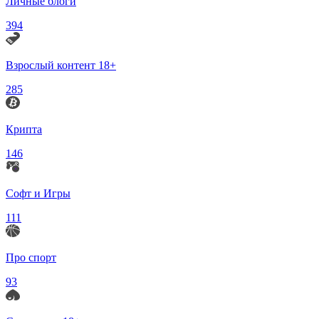
Личные блоги
394
Взрослый контент 18+
285
Крипта
146
Софт и Игры
111
Про спорт
93