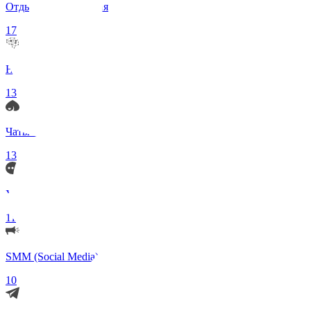
Отдых и Развлечения
17
Нейросети и ИИ
13
Чаты по интересам
13
Удаленка (Работа)
11
SMM (Social Media)
10