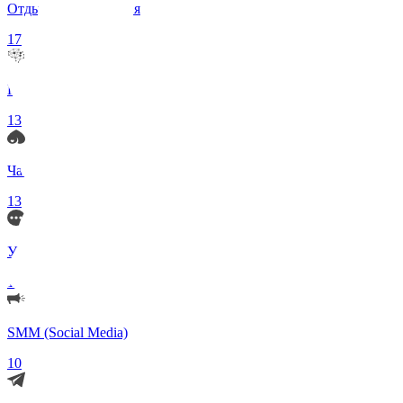
Отдых и Развлечения
17
Нейросети и ИИ
13
Чаты по интересам
13
Удаленка (Работа)
11
SMM (Social Media)
10