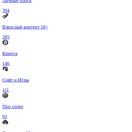
Личные блоги
394
Взрослый контент 18+
285
Крипта
146
Софт и Игры
111
Про спорт
93