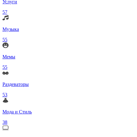
Услуги
57
Музыка
55
Мемы
55
Раздеваторы
53
Мода и Стиль
38