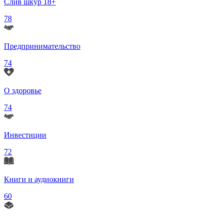
Слив шкур 18+
78
Предпринимательство
74
О здоровье
74
Инвестиции
72
Книги и аудиокниги
60