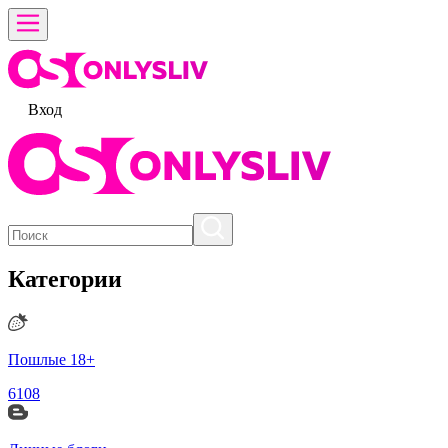
Вход
Категории
Пошлые 18+
6108