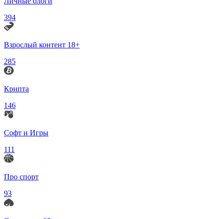
Личные блоги
394
Взрослый контент 18+
285
Крипта
146
Софт и Игры
111
Про спорт
93