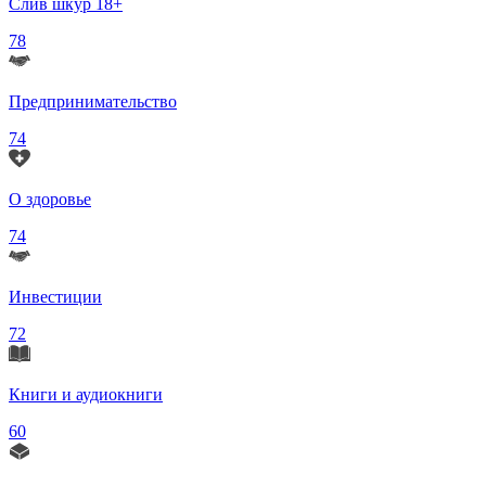
Слив шкур 18+
78
Предпринимательство
74
О здоровье
74
Инвестиции
72
Книги и аудиокниги
60