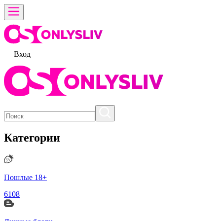
Вход
Категории
Пошлые 18+
6108