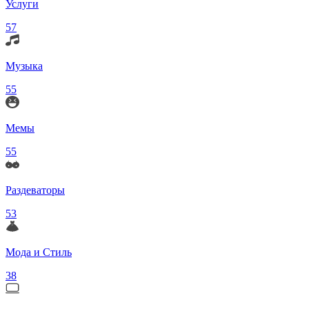
Услуги
57
Музыка
55
Мемы
55
Раздеваторы
53
Мода и Стиль
38