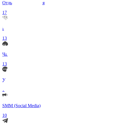
Отдых и Развлечения
17
Нейросети и ИИ
13
Чаты по интересам
13
Удаленка (Работа)
11
SMM (Social Media)
10