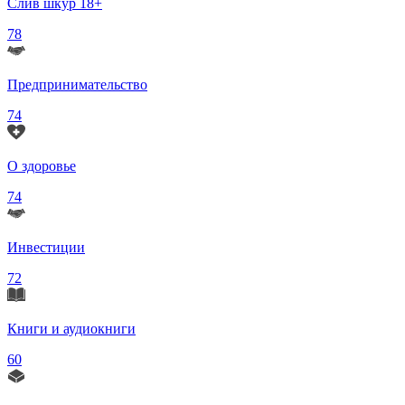
Слив шкур 18+
78
Предпринимательство
74
О здоровье
74
Инвестиции
72
Книги и аудиокниги
60