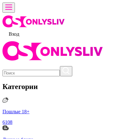
Вход
Категории
Пошлые 18+
6108