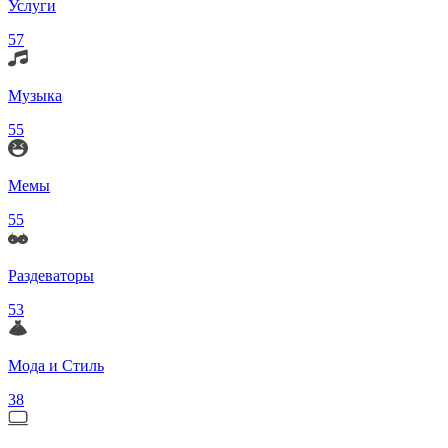
Услуги
57
Музыка
55
Мемы
55
Раздеваторы
53
Мода и Стиль
38