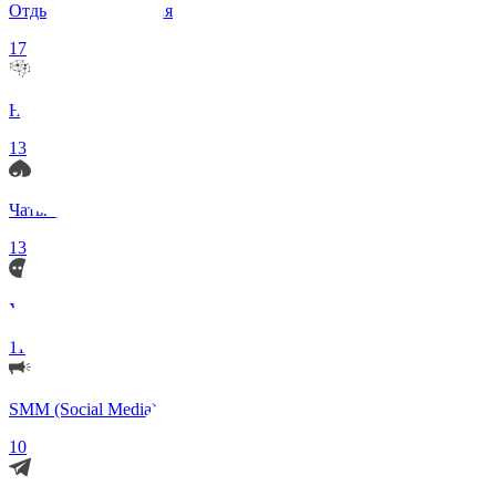
Отдых и Развлечения
17
Нейросети и ИИ
13
Чаты по интересам
13
Удаленка (Работа)
11
SMM (Social Media)
10