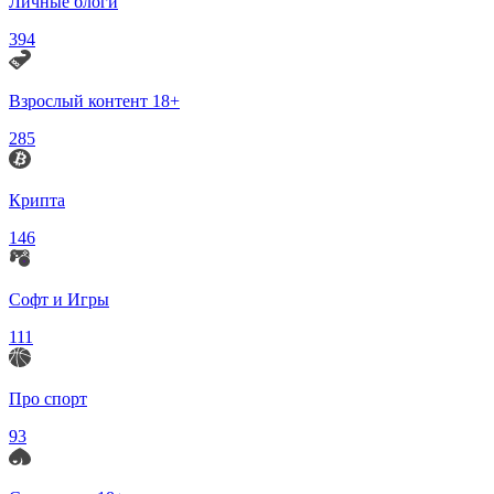
Личные блоги
394
Взрослый контент 18+
285
Крипта
146
Софт и Игры
111
Про спорт
93