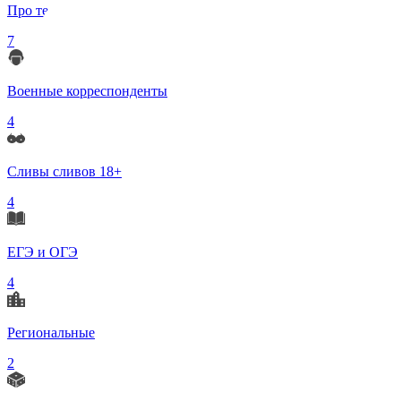
Про телеграмм
7
Военные корреспонденты
4
Сливы сливов 18+
4
ЕГЭ и ОГЭ
4
Региональные
2