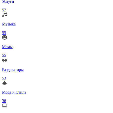
Услуги
57
Музыка
55
Мемы
55
Раздеваторы
53
Мода и Стиль
38