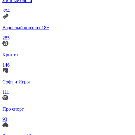
Личные блоги
394
Взрослый контент 18+
285
Крипта
146
Софт и Игры
111
Про спорт
93