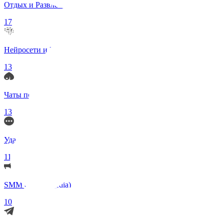
Отдых и Развлечения
17
Нейросети и ИИ
13
Чаты по интересам
13
Удаленка (Работа)
11
SMM (Social Media)
10