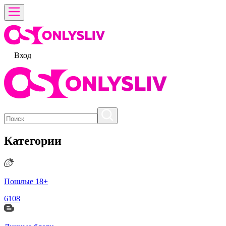
Вход
Категории
Пошлые 18+
6108