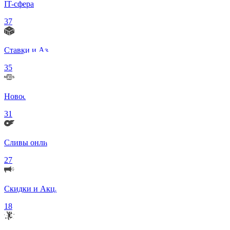
IT-сфера
37
Ставки и Азартные игры
35
Новости в мире
31
Сливы онлифанс моделей 18+
27
Скидки и Акции
18