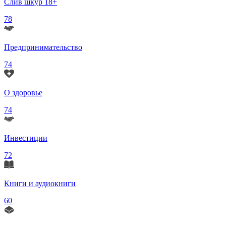
Слив шкур 18+
78
Предпринимательство
74
О здоровье
74
Инвестиции
72
Книги и аудиокниги
60