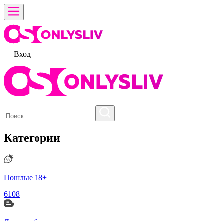
Вход
Категории
Пошлые 18+
6108