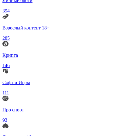
Личные блоги
394
Взрослый контент 18+
285
Крипта
146
Софт и Игры
111
Про спорт
93