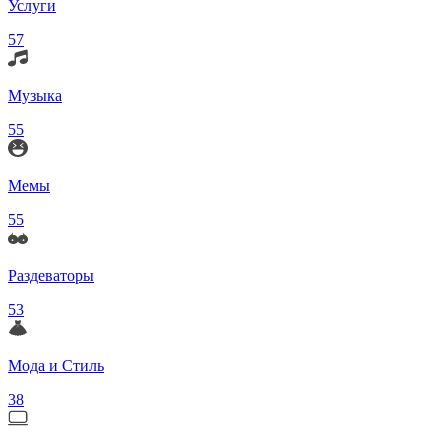
Услуги
57
Музыка
55
Мемы
55
Раздеваторы
53
Мода и Стиль
38