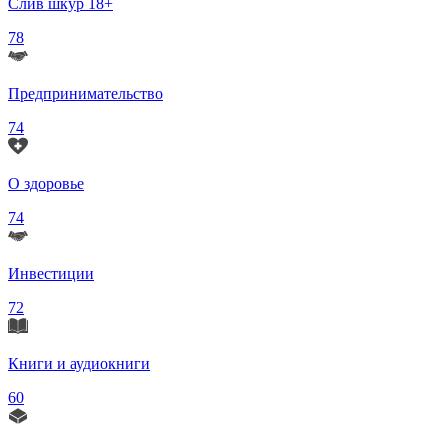
Слив шкур 18+
78
Предпринимательство
74
О здоровье
74
Инвестиции
72
Книги и аудиокниги
60