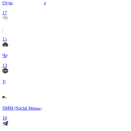
Отдых и Развлечения
17
Нейросети и ИИ
13
Чаты по интересам
13
Удаленка (Работа)
11
SMM (Social Media)
10