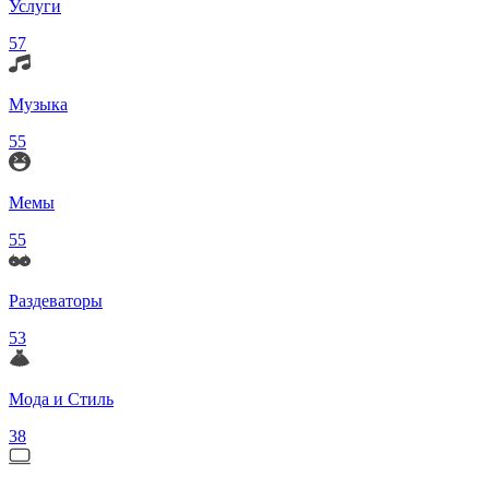
Услуги
57
Музыка
55
Мемы
55
Раздеваторы
53
Мода и Стиль
38