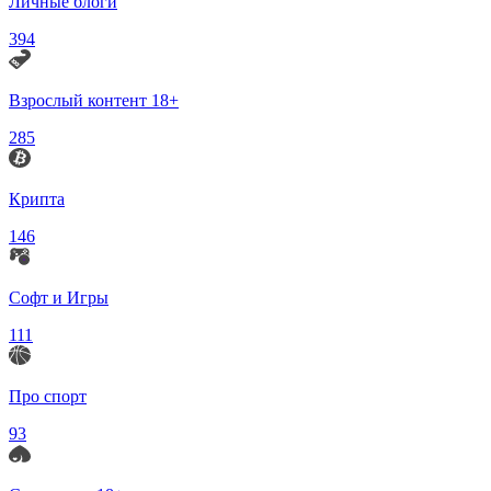
Личные блоги
394
Взрослый контент 18+
285
Крипта
146
Софт и Игры
111
Про спорт
93