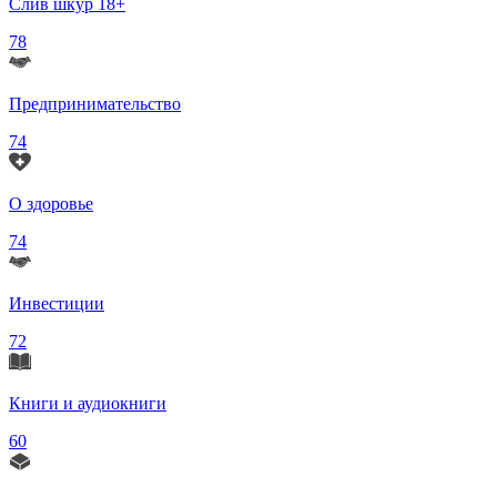
Слив шкур 18+
78
Предпринимательство
74
О здоровье
74
Инвестиции
72
Книги и аудиокниги
60