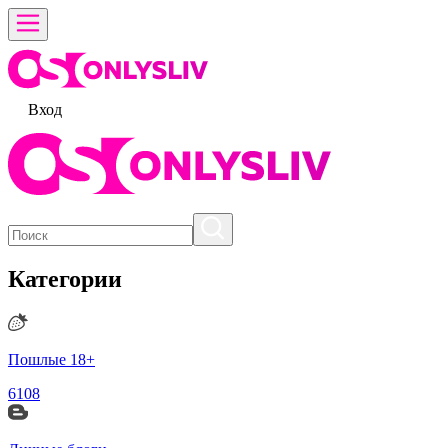
Вход
Категории
Пошлые 18+
6108