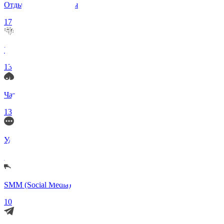
Отдых и Развлечения
17
Нейросети и ИИ
13
Чаты по интересам
13
Удаленка (Работа)
11
SMM (Social Media)
10